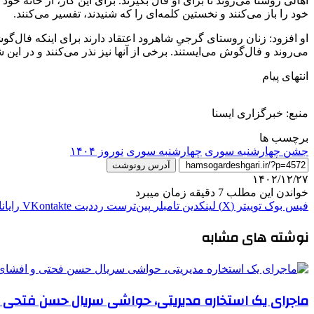
اهالی روستا می‌روند تا برای او فال بگیرند. برای این کار، از خانه
خود را باز می‌کنند و نخستین کلمه‌ای را که شنیدند، تفسیر می‌کنند.
او افزود: زنان روستای گرجیِ شاهرود اعتقاد دارند برای اینکه فال‌گ
می‌روند و فال‌گوش می‌ایستند. برخی از آنها نیز نذر می‌کنند و در ای
انتهای پیام
منبع: خبرگزاری ایسنا
برچسب ها
جشن چهارشنبه سوری
چهارشنبه سوری
نوروز ۱۴۰۴
آدرس رونوشت
۱۴۰۲/۱۲/۲۷
خواندن این مطلب 7 دقیقه زمان میبرد
فیس بوک
توییتر (X)
لینکدین
‫تامبلر
‫پین‌ترست
‫رددیت
‫VKontakte
رایان
نوشته های مشابه
ماجرای یک استخاره مدیریتی، حواشی سریال حسن فتحی و