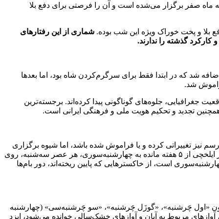
ه ماه صفر برگزار می‌شده است و آن را فرصتی برای دفع بلا
 بلا و پخت خوراک ویژه این شب بوده.
شماری از این رفتارهای
 کارکرد گذشته را ندارند.
ضافه شد که در ابتدا فقط برای سرگرم‌کردن شاه بود، اما بعدها
راموش شد.
یت جغرافیایی، جلوه‌های گوناگونی پیدا کرده‌اند. برجسته‌ترین
همچنین تجدید و تحکیم هویت ملی و فرهنگی ایرانی است.
رسم نیز تغییراتی کرده و یا فراموش شده باشد، اما شیوه برگزاری
آن به این صورت بود که در برخی مناطق غربی کشور، به‌ویژه آذربایجان در چهار غروبِ سه‌شنبه‌های پایانی سال جشن‌هایی برگزار می‌شد. در ایلخچی از ۵ هفته مانده به چهارشنبه‌سوری، هر عصر سه‌شنبه، روی
رشنبه‌سوری است، از خاکسترهایی که پایین ریخته‌اند، دور بام‌ها
مچون «اول چَرشنبه»، «گوزَل چَرشنبه»، «سو چَرشنبه‌سی» (چهارشنبه
، آوازهای مربوط به آبان و آوازهای خشک‌سالی خوانده می‌شود، ایزد