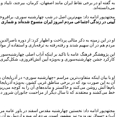
به گفته او در برخی نقاط ایران مانند اصفهان، کرمان، بیرجند، تای
می‌دانسته‌اند.
مجتهدپور ادامه داد: مهم‌ترین اصل در شب چهارشنبه سوری، برافروخ
آیینی در زندگی اجتماعی مردم امروز ایران منسوخ شده‌اند و شماری هم 
او در این زمینه به ذکر مثالی پرداخت و اظهار کرد: از دوره ناصرالد
مردم هم در آن سهیم شدند و رفته‌رفته به ترقه‌بازی و استفاده از 
این پژوهشگر فرهنگ عامه با تاکید بر اینکه آداب اصلی چهارشنبه‌سوری 
کارکرد جشن چهارشنبه‌سوری و به‌ویژه آیین آتش‌افروزی، شکل‌گیری گر
او با بیان اینکه متفاوت‌ترین مراسم «چهارشنبه سوری» در آذربایجان
بام‌ها آتش روشن می‌کنند و خاکستر و مانده‌های آن را به کوچه می‌ریز
خط می‌کشند و معتقدند که تا سال دیگر از مزاحمت جانوران شرور در 
مجتهدپور ادامه داد: نخستین چهارشنبه مقدس اسفند در باور عامه مردم
آب) و «سولار نوروزو» نیز مشهور است. مردم اورمیه و اردبیل به آن یا