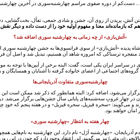
باد و… دست‌کم از دوره صفوی مراسم چهارشنبه‌سوری در آخرین چهارشنب
تن آتش، پریدن از روی آن، جشن و شادی جمعی، تفأل، بخت‌گشایی، دفع
که بازمانده‌اند معنا و مفهوم اولیه خود را از دست داده و دیگر نقش و
«آتش‌بازی» از چه زمانی به چهارشنبه سوری اضافه شد؟
ین‌شاه پدیده «آتش‌بازی» از سوی فرانسوی‌ها به جشن چهارشنبه سوری ا
مواد منفجره ترسناکی که امروزه شاهد آن هستیم، تبدیل شد و اصل آن ف
در سراسر ایران یکی است، گفت: البته برخی از آیین‌ها با توجه به موقع
وه‌های اجتماعی از اعضای خانواده‌ گرفته تا آشنایان و همسایگان و 
چهارشنبه‌سوری متفاوت آذربایجانی‌ها
 برگزار می‌شود، اضافه کرد: البته همانطور که ذکر شد ممکن است این 
ند و می‌گویند: «سحره قیزیل، سحره قیزیل» و در هفته پنجم که خودِ چها
امان خواهند بود.
چهار هفته به انتظار «چهارشنبه سوری»
 آذربایجان، «چهارشنبه اَزَل» نام دارد. این چهارشنبه به نام‌هایی ه
لانچی (دروغی) نیز می‌گویند. این اعتقاد وجود دارد که چون در این روز