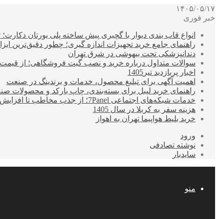
۱۴۰۵/۰۵/۱۷
خبر فوری
انواع قاب بندی دیوار با گچبری پیش ساخته پلی یورتان دکارت
راهنمای جامع خرید تجهیزات اندازه گیری؛ چطور دقیق‌ترین ابزاره
دندانپزشکی تحت بیهوشی در شرق تهران
سوالات متداول درباره خرید و نصب گیت فروشگاهی؛ از قیمت
اخبار پربازدید تیر1405
اهمیت آگهی برای تبلیغ محصول، خدمات و برندینگ در صنعت
راهنمای خرید لیبل برای بسته‌بندی، چاپ بارکد و محصولات صن
خدمات شبکه‌های اجتماعی 7Panel؛ از جذب مخاطب تا افزایش درآمد
هزینه سفر به کربلا در سال 1405
خرید بلیط هواپیما تهران به اهواز
ورود
نوشته تصادفی
سایدبار
منو