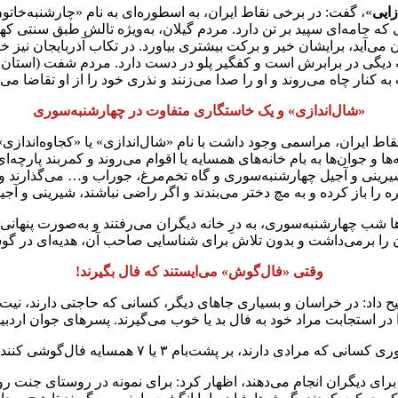
ایی
»، گفت: در برخی نقاط ایران، به اسطوره‌ای به نام «چارشنبه‌خاتون
 که جامه‌ای سپید بر تن دارد. مردم گیلان، به‌ویژه تالش طبق سنتی ک
ن می‌آید، برایشان خیر و برکت بیشتری بیاورد. در تکاب آذربایجان نیز خا
 دیگی در برابرش است و کفگیر پلو در دست دارد. مردم شفت (استان گی
ه کنار چاه می‌روند و او را صدا می‌زنند و نذری خود را از او تقاضا می‌ک
«شال‌اندازی» و یک خاستگاری متفاوت در چهارشنبه‌سوری
نقاط ایران، مراسمی وجود داشت با نام «شال‌اندازی» یا «کجاوه‌اندازی
 و جوان‌ها به بام خانه‌های همسایه یا اقوام می‌روند و کمربند پارچه‌ای
شیرینی و آجیل چهارشنبه‌سوری و گاه تخم‌مرغ، جوراب و… می‌گذارند و 
را باز کرده و به مچ دختر می‌بندند و اگر راضی نباشند، شیرینی و آجیل
ن‌ها شب چهارشنبه‌سوری، به درِ خانه دیگران می‌رفتند و به‌صورت پنه
ه آن را برمی‌داشت و بدون تلاش برای شناسایی صاحب آن، هدیه‌ای در گ
وقتی «فال‌گوش» می‌ایستند که فال بگیرند!
ح داد: در خراسان و بسیاری جاهای دیگر، کسانی که حاجتی دارند، نیت م
ر استجابت مراد خود به فال بد یا خوب می‌گیرند. پسرهای جوان اردبیلی 
ل‌گوشی کنند، از محتوای گفتار آنان توفیق و ناکامی خود را حدس می‌زنند.
م برای دیگران انجام می‌دهند، اظهار کرد: برای نمونه در روستای جنت ر