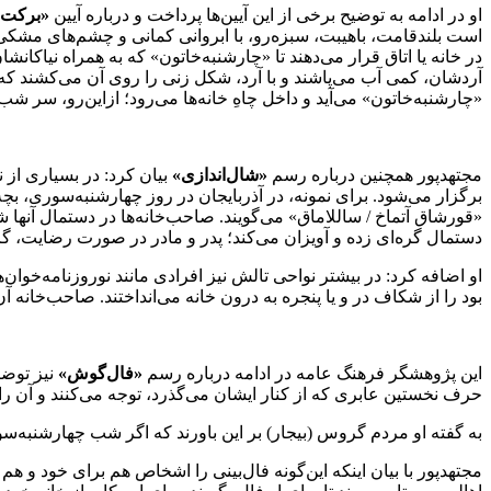
او در ادامه به توضیح برخی از این آیین‌ها پرداخت و درباره آیین
«برکت‌ز
است بلندقامت، باهیبت، سبزه‌رو، با ابروانی کمانی و چشم‌های مشکی
در خانه یا اتاق قرار می‌دهند تا «چارشنبه‌خاتون» که به همراه نیاکانشا
آردشان، کمی آب می‌پاشند و با آرد، شکل زنی را روی آن می‌کشند که
«چارشنبه‌خاتون» می‌آید و داخل چاهِ خانه‌ها می‌رود؛ ازاین‌رو، سر شب ب
مجتهدپور همچنین درباره رسم
«شال‌اندازی»
بیان کرد: در بسیاری از 
برگزار می‌شود. برای نمونه، در آذربایجان در روز چهارشنبه‌سوری، بچه‌ها
«قورشاق آتماخ / ساللاماق» می‌گویند. صاحب‌خانه‌ها در دستمال آنها 
دستمال گره‌ای زده و آویزان می‌کند؛ پدر و مادر در صورت رضایت، گره 
او اضافه کرد: در بیشتر نواحی تالش نیز افرادی مانند نوروزنامه‌خوا
بود را از شکاف در و یا پنجره به درون خانه می‌انداختند. صاحب‌خان
این پژوهشگر فرهنگ عامه در ادامه درباره رسم
«فال‌گوش»
نیز توضی
حرف نخستین عابری که از کنار ایشان می‌گذرد، توجه می‌کنند و آن را د
به گفته او مردم گروس (بیجار) بر این باورند که اگر شب چهارشنبه‌سوری کسانی که مرادی دارند، بر پشت‌بام ۳ یا ۷ همسایه فا
مجتهدپور با بیان اینکه این‌گونه فال‌بینی را اشخاص هم برای خود و ه