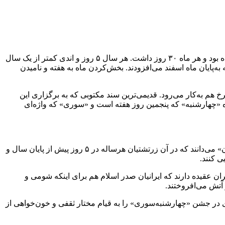
یاسمین مجتهدپور در گفت‌وگو با ایسنا، درباره نام‌گذاری جشن «چهارشنبه‌سوری»، گفت: همان‌طور که می‌دانیم در ایران باستان، سال ۱۲ ماه بود و هر ماه ۳۰ روز داشت. هر سال ۵ روز و اندی کمتر از یک سال
ف شد که به‌پایان ماه اسفند می‌افزودند. بخش‌کردن ماه به هفته و نامیدن
البته در برخی زبان‌ها و گویش‎های ایرانی مانند کُردی به‌ معنای سرخ هم به‌کار می‌رود. قدیمی‌ترین سند مکتوبی که به برگزاری این
ه «چهارشنبه» که پنجمین روز هفته است و «سوری» که واژه‌ای
مجتهدپور درباره تغییرات جشن «چهارشنبه‌سوری» از گذشته تاکنون، توضیح داد: برخی از پژوهشگران این جشن را بازمانده جشن «فروردگان» می‌دانند که در آن زرتشتیان هرساله در ۵ روز پیش از پایان سال و
ن عقیده دارند که ایرانیان صدر اسلام هم برای اینکه شومی و
 آتش می‌افروختند.
ی در جشن «چهارشنبه‌سوری» را به قیام مختار ثقفی و خون‌خواهی از