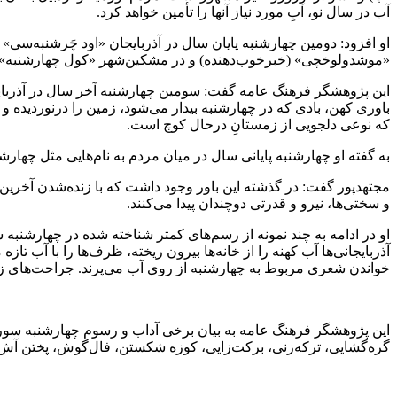
آب در سال نو، آبِ مورد نیاز آنها را تأمین خواهد کرد.
او افزود: دومین چهارشنبه پایان سال در آذربایجان «اود چَرشنبه‌سی»
«موشدولوخچی» (خبرخوب‌دهنده) و در مشکین‌شهر «کول چهارشنبه» (چ
این پژوهشگر فرهنگ عامه گفت: سومین چهارشنبه آخر سال در آذربایج
باوری کهن، بادی که در چهارشنبه بیدار می‌شود، زمین را درنوردیده 
که نوعی دلجویی از زمستانِ درحال کوچ است.
به گفته او چهارشنبه پایانی سال در میان مردم به نام‌هایی مثل چه
مجتهدپور گفت: در گذشته این باور وجود داشت که با زنده‌شدن آخرین 
و سختی‌ها، نیرو و قدرتی دوچندان پیدا می‌کنند.
او در ادامه به چند نمونه از رسم‌های کمتر شناخته شده در چهارشنب
آذربایجانی‌ها آب کهنه را از خانه‌ها بیرون ریخته، ظرف‌ها را با آب 
خواندن شعری مربوط به چهارشنبه از روی آب می‌پرند. جراحت‌های زخمی
این پژوهشگر فرهنگ عامه به بیان برخی آداب و رسوم چهارشنبه سوری
گره‌گشایی، ترکه‌زنی، برکت‌زایی، کوزه‌ شکستن، فال‌گوش،‌ پختن آش 