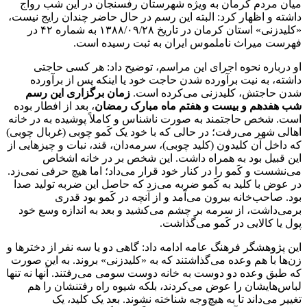
میان مردم کرمان به ویژه شهرستان رفسنجان در این شب رواج
داشته و اظهار کرد: البته این رسم در حال حاضر چندان رایج نیست،
«کلیدزنی» استان کرمان در تاریخ ۱۳۸۸/۰۹/۲۸ به شماره ۴۲ در
فهرست میراث ناملموس ایران به ثبت رسیده است.
او درباره نحوه اجرای این مراسم،‌ توضیح داد: هر کسی حاجتی
داشته، به نیت برآورده شدن حاجت خود یا اینکه پس از برآورده
شدن حاجتش، کلیدزنی می‌کرده است.
زمان برگزاری این رسم
شب هفدهم و بیست و هفتم ماه مبارک رمضان
، بعد از افطار بوده
است. شخص حاجتمند به صورت ناشناس و کاملاً پوشیده به در خانه
اهالی شهر می‌رفت؛ در حالی که با خود یک کَمو چوبی (غربال چوبی)
که داخل آن کلیدون (کلید چوبی)، سرمه‌دان، قند، نبات و چیزهایی از
این قبیل بود به همراه داشت. این شخص بر در خانه اشخاص
می‌نشست و کَمو را در کنار خود قرار می‌داد؛ اما هیچ حرفی نمی‌زد.
در عوض با کلید به کَمو ضربه می‌زد که حاصل این ضربه تولید صدا
بود. صاحب‌خانه بیرون می‌آمد و از آنچه در کَمو بود قدری
برمی‌داشت، از سرمه بر چشم می‌کشید و بعد به اندازه وسع خود
پول یا کالایی در کَمو می‌گذاشت.
این پژوهشگر فرهنگ عامه ادامه داد: گاهی دو یا سه نفر از دخترها و
زن‌ها با هم وعده می‌گذاشتند که به «کلیدزنی» بروند. به این صورت
که طبق وعده دو دوست به خانه دوست سومی می‌رفتند. آنها نه تنها
لباس‌هایشان را عوض می‌کردند، بلکه شیوه راه رفتنشان را هم
تغییر می‌داند تا به هیچ‌وجه شناخته نشوند. بعد یک کلید، یک