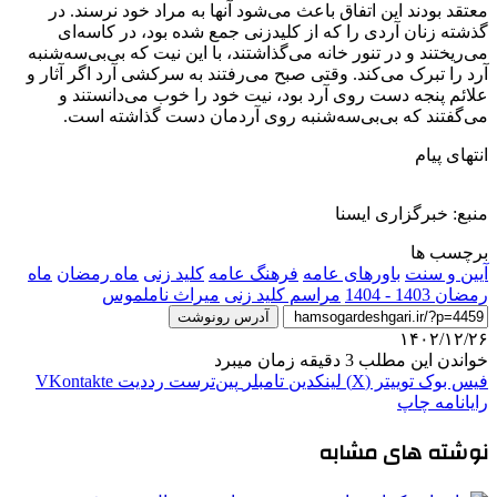
معتقد بودند این اتفاق باعث می‌شود آنها به مراد خود نرسند. در
گذشته زنان آردی را که از کلیدزنی جمع شده بود، در کاسه‌ای
می‌ریختند و در تنور خانه می‌گذاشتند، با این نیت که بی‌بی‌سه‌شنبه
آرد را تبرک می‌کند. وقتی صبح می‌رفتند به سرکشی آرد اگر آثار و
علائم پنجه دست روی آرد بود، نیت خود را خوب می‌دانستند و
می‌گفتند که بی‌بی‌سه‌شنبه روی آردمان دست گذاشته است.
انتهای پیام
منبع: خبرگزاری ایسنا
برچسب ها
آیین و سنت
باورهای عامه
فرهنگ عامه
کلید زنی
ماه رمضان
ماه
رمضان 1403 - 1404
مراسم کلید زنی
میراث ناملموس
آدرس رونوشت
۱۴۰۲/۱۲/۲۶
خواندن این مطلب 3 دقیقه زمان میبرد
فیس بوک
توییتر (X)
لینکدین
‫تامبلر
‫پین‌ترست
‫رددیت
‫VKontakte
رایانامه
چاپ
نوشته های مشابه