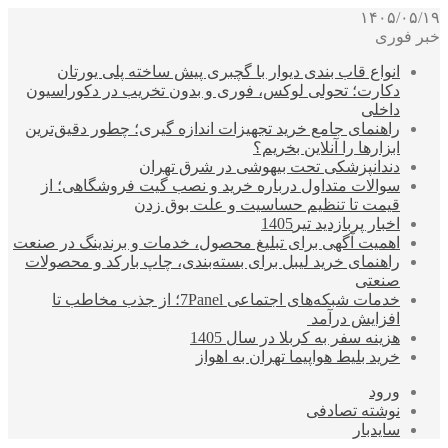
۱۴۰۵/۰۵/۱۹
خبر فوری
انواع قاب بندی دیوار با گچبری پیش ساخته پلی یورتان
دکارت؛ تحولی لوکس، فوری و بدون تخریب در دکوراسیون
داخلی
راهنمای جامع خرید تجهیزات اندازه گیری؛ چطور دقیق‌ترین
ابزارها را آنلاین بخریم؟
دندانپزشکی تحت بیهوشی در شرق تهران
سوالات متداول درباره خرید و نصب گیت فروشگاهی؛ از
قیمت تا تنظیم حساسیت و علت بوق زدن
اخبار پربازدید تیر1405
اهمیت آگهی برای تبلیغ محصول، خدمات و برندینگ در صنعت
راهنمای خرید لیبل برای بسته‌بندی، چاپ بارکد و محصولات
صنعتی
خدمات شبکه‌های اجتماعی 7Panel؛ از جذب مخاطب تا
افزایش درآمد
هزینه سفر به کربلا در سال 1405
خرید بلیط هواپیما تهران به اهواز
ورود
نوشته تصادفی
سایدبار