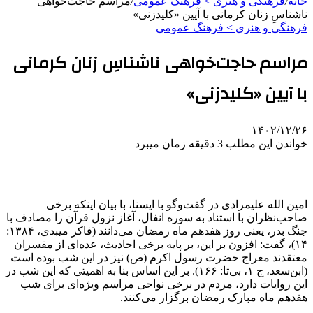
خانه
/
فرهنگی و هنری > فرهنگ عمومی
/
مراسم حاجت‌خواهی‌
ناشناسِ زنان کرمانی با آیین «کلیدزنی»
فرهنگی و هنری > فرهنگ عمومی
مراسم حاجت‌خواهی‌ ناشناسِ زنان کرمانی
با آیین «کلیدزنی»
۱۴۰۲/۱۲/۲۶
خواندن این مطلب 3 دقیقه زمان میبرد
امین الله علیمرادی در گفت‌وگو با ایسنا، با بیان اینکه برخی
صاحب‌نظران با استناد به سوره انفال، آغاز نزول قرآن را مصادف با
جنگ بدر، یعنی روز هفدهم ماه رمضان می‌دانند (فاکر میبدی، ۱۳۸۴:
۱۴)، گفت: افزون بر این، بر پایه برخی احادیث، عده‌ای از مفسران
معتقدند معراج حضرت رسول اکرم (ص) نیز در این شب بوده است
(ابن‌سعد، ج ۱، بی‌تا: ۱۶۶). بر این اساس بنا به اهمیتی که این شب در
این روایات دارد، مردم در برخی نواحی مراسم ویژه‌ای برای شب
هفدهم ماه مبارک رمضان برگزار می‌کنند.