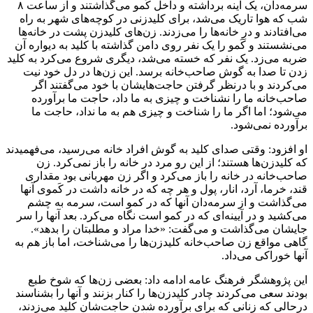
سرمه‌دان، یک آینه برداشته و داخل کَمو می‌گذاشتند و از ساعت ۸
شب که هوا تاریک می‌شد، برای کلیدزنی در کوچه‌های شهر به راه
می‌افتادند و درِ خانه‌ها را می‌زدند. زن‌های کلیدزن پشت در خانه‌ها
می‌نشستند و کَمو را یک نفر روی دامن گذاشته با کلید به دیواره آن
ضربه می‌زد. یک نفر که خسته می‌شد، دیگری شروع می‌کرد به کلید
زدن تا صدا به گوش صاحب‌خانه برسد. این زن‌ها در دل خود نیت
می‌کردند و با درنظر گرفتن حاجت‌هایشان با خود می‌گفتند اگر
صاحب‌خانه ما را نشناخت و چیزی به ما داد، حاجت ما برآورده
می‌شود؛ اما اگر ما را شناخت و چیزی هم به ما نداد، حاجت ما
برآورده نمی‌شود.
او افزود: وقتی صدای کلید به گوش افراد خانه می‌رسید، می‌فهمیدند
که کلیدزن‌ها هستند؛ از این رو مرد در خانه را باز نمی‌کرد. زن
صاحب‌خانه در خانه را باز می‌کرد و اگر زن مهربانی بود مقداری
قند، خرما، آرد، انار، پول و هر چه که در خانه داشت در کَموی آنها
می‌گذاشت و از سرمه‌دان آنها که در کمو است، سرمه به چشم
می‌کشید و در آیینه‌ای که در کمو است نگاه می‌کرد. بعد آنها را سر
جایشان می‌گذاشت و می‌گفت: «خدا مراد و مطلبتان را بدهد».
گاهی مواقع زن صاحب‌خانه کلیدزن‌ها را می‌شناخت، اما باز هم به
آنها خوراکی می‌داد.
این پژوهشگر فرهنگ عامه ادامه داد: بعضی زن‌ها که شوخ طبع
بودند سعی می‌کردند چادر کلیدزن‌ها را کنار بزنند و آنها را بشناسند
درحالی که زنانی که برای برآورده شدن حاجت‌شان کلید می‌زدند،