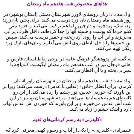
غذاهای مخصوص شب هفدهم ماه رمضان
او ادامه داد: زنان روستای لاورز شهرستان دشتی (استان بوشهر) در
روز هفدهم ماه رمضان نان زرد درست می‌کنند. برای پختن نان زرد؛
آرد، نمک، زردچوبه و دارچین را با هم ترکیب می‌کنند و حدود نیم
کیلو خرما که پوست و هسته آنها را جدا کرده‌اند، داخل ظرف پر آبی
می‌ریزند و این آب را روی آرد ریخته و خمیر درست می‌کنند. سپس
این خمیرها را داخل تابه‌ای روی آتش می‌گذارند و نان‌های نازک زرد
رنگی تهیه می‌کنند.
به گفته این پژوهشگر فرهنگ عامه در برخی نقاط استان فارس و
اهالی قوچان نیز در شب هفدهم ماه رمضان آبگوشت کله‌پاچه یا
سیرابی پخته و با آن افطار می‌کنند.
او ادامه داد: شب هفدهم ماه رمضان در شهرستان راور استان
کرمان، برای افطار «قاتق» (غذایی با عدس) درست می‌کنند؛ زیرا بر
این باورند که خوردن عدس، نور چشم را زیاد می‌کند. از این رو
کاسه‌ای هم به همسایه‌ها می‌دهند. مردم شهرستان بم نیز در این
شب آش عدس می‌خورند و بر این باورند که خوردن آش عدس ثواب
دارد و اشک چشم را زیاد می‌کند.
«کلیدزنی» به رسم کرمانی‌های قدیم
علیمرادی «کلیدزنی» را یکی از آداب و رسوم کهنی معرفی کرد که