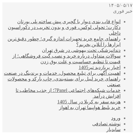
۱۴۰۵/۰۵/۱۷
خبر فوری
انواع قاب بندی دیوار با گچبری پیش ساخته پلی یورتان
دکارت؛ تحولی لوکس، فوری و بدون تخریب در دکوراسیون
داخلی
راهنمای جامع خرید تجهیزات اندازه گیری؛ چطور دقیق‌ترین
ابزارها را آنلاین بخریم؟
دندانپزشکی تحت بیهوشی در شرق تهران
سوالات متداول درباره خرید و نصب گیت فروشگاهی؛ از
قیمت تا تنظیم حساسیت و علت بوق زدن
اخبار پربازدید تیر1405
اهمیت آگهی برای تبلیغ محصول، خدمات و برندینگ در صنعت
راهنمای خرید لیبل برای بسته‌بندی، چاپ بارکد و محصولات
صنعتی
خدمات شبکه‌های اجتماعی 7Panel؛ از جذب مخاطب تا
افزایش درآمد
هزینه سفر به کربلا در سال 1405
خرید بلیط هواپیما تهران به اهواز
ورود
نوشته تصادفی
سایدبار