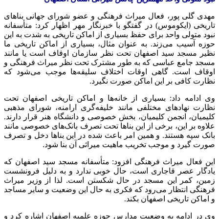
مهدی گلی پور، فعال میراث فرهنگی و عضو شورای جهانی بناهای
تاریخی (
ایکوموس
) در گفتگو با خبرنگار مهر اظهار کرد: متأسفانه
نبود متولی واحد برای حفظ بسیاری از اماکن تاریخی به شدت به این
حوزه آسیب می‌زند. به عنوان مثال، بسیاری از اماکن تاریخی ما
نظیر مسجد سید اصفهان تحت نظر سازمان اوقاف است یا مانند
مسجد جامع عباسی که به طور مشترک تحت نظر میراث فرهنگی و
اوقاف است. گاهی اوقات اختلاف سلیقه‌ها موجب می‌شود که
نظارت کافی بر این اماکن صورت نگیرد.
وی ادامه داد: بسیاری از خانه‌ها و اماکن تاریخی اصفهان تحت
نظارت نهادهای مختلفی مانند خلیفه‌گری ارامنه، شورای مذهبی
کلیمیان، انجمن کلیمیان، بخش خصوصی و دانشگاه هنر قرار دارند.
علاوه بر این، برخی از این بناها تحت تصرف بانک‌های خصوصی مانند
بانک سپه هستند. و همین امر باعث شده در این بناها دخل و تصرف
صورت گیرد و موجب تخریب ماهیت میراثی آن بنا شود.
این فعال میراث فرهنگی افزود: متأسفانه مسجد سید اصفهان که
یادگار عصر قاجاری است، حال خوبی ندارد و به دلیل فرونشست
زمین، کمر این مسجد در حال شکستن است. لذا از وزیر میراث
فرهنگی انتظار می‌رود که فکری به حال این وضعیت و سایر مساجد
و اماکن تاریخی اصفهان بکند.
وی در ادامه به وضعیت مدارس حوزه علمیه اصفهان اشاره کرد و