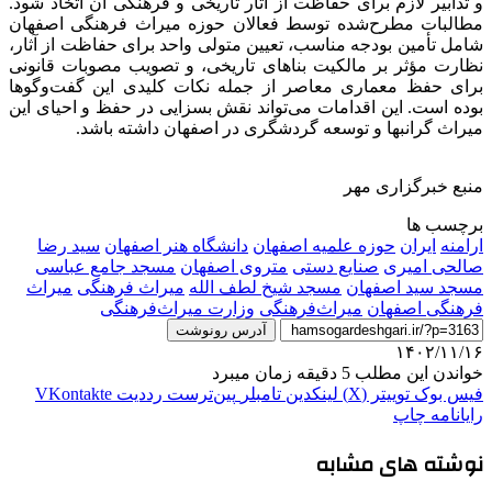
و تدابیر لازم برای حفاظت از آثار تاریخی و فرهنگی آن اتخاذ شود.
مطالبات مطرح‌شده توسط فعالان حوزه میراث فرهنگی اصفهان
شامل تأمین بودجه مناسب، تعیین متولی واحد برای حفاظت از آثار،
نظارت مؤثر بر مالکیت بناهای تاریخی، و تصویب مصوبات قانونی
برای حفظ معماری معاصر از جمله نکات کلیدی این گفت‌وگوها
بوده است. این اقدامات می‌تواند نقش بسزایی در حفظ و احیای این
میراث گرانبها و توسعه گردشگری در اصفهان داشته باشد.
منبع خبرگزاری مهر
برچسب ها
ارامنه
ایران
حوزه علمیه اصفهان
دانشگاه هنر اصفهان
سید رضا
صالحی امیری
صنایع دستی
متروی اصفهان
مسجد جامع عباسی
مسجد سید اصفهان
مسجد شیخ لطف الله
میراث فرهنگی
میراث
فرهنگی اصفهان
میراث‌فرهنگی
وزارت میراث‌فرهنگی
آدرس رونوشت
۱۴۰۲/۱۱/۱۶
خواندن این مطلب 5 دقیقه زمان میبرد
فیس بوک
توییتر (X)
لینکدین
‫تامبلر
‫پین‌ترست
‫رددیت
‫VKontakte
رایانامه
چاپ
نوشته های مشابه