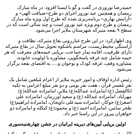
حمیدرضا نوروزی در گفت و گو با ایسنا افزود: در ماه مبارک
رمضان و همچنین عید نوروز اجرای دو طرح«ضیافت الهی» و
«آرامش بهاری» برنامه‌ریزی شده که طرح اول ویژه ماه مبارک
رمضان و طرح دوم ویژه عید نوروز است و چند سالی است که در
سطح ۹ بقعه متبرکه شهرستان ملایر اجرا می‌شود.
وی اظهارکرد: در این طرح غبارروبی بقاع متبرکه، نظافت و
آراستگی محیط‌زیست، مراسم باشکوه تحویل سال در بقاع متبرکه
دارای ظرفیت، اقامه نماز جماعت، برپایی خیمه‌های معرفت که هر
خیمه شامل چند غرفه پاسخگویی، مشاوره با اولویت خانوده،
مشاوره وقف، غرفه کودک و نوجوان و…. به اقتضای بقعه برگزار
می‌شود.
رئیس اداره اوقاف و امور خیریه ملایر از اعزام مُبلغین شامل یک
نفر مُفسر قرآن ، هفت نفر بومی و دو نفر مبلغ اعزامی به تکیه
اباالفضل (ع) امامزاده عبدالله(ع) ملایر، امامزاده عبدالله(ع)
مهرآباد، امامزاده عبدالله (ع) و سعید آورزمان‌، امامزاده علی
اصغر(ع) جوکار، امامزاده سیدعلی داویجان، امامزاده ابراهیم(ع)
طجر سامن‌، امامزاده احمد (ع) و محمود(ع) کیکله و امامزاده دو
خواهران پیروز در این راستا خبر داد.
اولین برپایی آیین‌های دیرینه ایرانیان در جشن چهارشنبه‌سوری