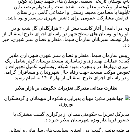
بام، بوستان تاریخی سیفیه، بوستان های شهید چمران، کوثر،
کوهسار، ولایت و معلم نصب شده است و امیدواریم نصب این
تابلوها با مضامین محیط زیستی و اجتماعی گامی در راستای
افزایش مشارکت عمومی برای داشتن شهری سرسبز و پویا باشد.
وی در ادامه از آغاز کاشت بیش از ۲۰ هزارگلدان گل شب بو در
بلوارها و بوستان های سطح شهر در راستای اجرای طرح استقبال از
بهار توسط سبزبانان سازمان سیما، منظر و فضای سبز شهری، خبر
داد.
رییس سازمان سیما، منظر و فضای سبز شهری شهرداری ملایر
گفت: عملیات بهسازی و زیباسازی مسجد بوستان کوثر شامل رنگ
آمیزی دیوارها، در و پنجره، بهبود شبکه روشنایی، تکمیل تجهیزات و
تعویض موکت مسجد جهت رفاه حال شهروندان و مسافران گرامی
و در راستای اجرای طرح استقبال از بهار ۱۴۰۴ به اتمام رسید.
نظارت میدانی مدیرکل تعزیرات حکومتی بر بازار ملایر
مدیرکل تعزیرات حکومتی همدان از برگزاری گشت مشترک با
حضور فرماندار ویژه شهرستان ملایر خبر داد.
مرضیه یونسی گفت: در راستای سیاست های سازمانی و استانی