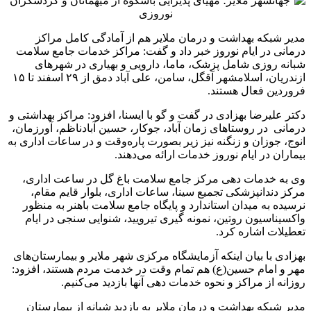
مدیر شبکه بهداشت و درمان ملایر هم از آمادگی کامل مراکز
درمانی در ایام نوروز خبر داد و گفت: مراکز خدمات جامع سلامت
شبانه روزی شامل پزشک، ماما، دارویی و بهیاری در شهرهای
ازندریان، اسلامشهر آقگل، سامن، علی آباد دمق از ۲۹ اسفند تا ۱۵
فروردین فعال هستند.
دکتر علیرضا بهزادی در گفت و گو با ایسنا، افزود: مراکز بهداشتی و
درمانی در روستاهای زمان آباد، جوکار، حسین آبادناظم، آورزمان،
انوج، جوزان و زنگنه نیز زیر بصورت پاره‌وقت و در ساعات اداری به
بیماران در ایام نوروز خدمات ارائه می‌دهند.
وی به خدمات دهی مرکز جامع سلامت باغ گل در ساعت اداری،
مرکز دندانپزشکی تجمیع سینا، ساعات اداری، بلوار قایم مقام،
نرسیده به میدان استاندارد و پایگاه جامع سلامت باهنر به منظور
واکسیناسیون روتین، نمونه گیری تیرویید، شنوایی سنجی در ایام
تعطیلات اشاره کرد.
بهزادی با بیان اینکه آزمایشگاه مرکزی شهر ملایر و بیمارستان‌های
مهر و امام حسین(ع) هم تمام وقت در خدمت مردم هستند، افزود:
روزانه از مراکز و نحوه خدمات دهی آنها بازدید می‌کنیم.
مدیر شبکه بهداشت و درمان ملایر به بازدید شبانه از بیمارستان