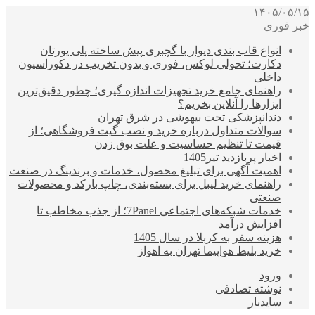
۱۴۰۵/۰۵/۱۵
خبر فوری
انواع قاب بندی دیوار با گچبری پیش ساخته پلی یورتان
دکارت؛ تحولی لوکس، فوری و بدون تخریب در دکوراسیون
داخلی
راهنمای جامع خرید تجهیزات اندازه گیری؛ چطور دقیق‌ترین
ابزارها را آنلاین بخریم؟
دندانپزشکی تحت بیهوشی در شرق تهران
سوالات متداول درباره خرید و نصب گیت فروشگاهی؛ از
قیمت تا تنظیم حساسیت و علت بوق زدن
اخبار پربازدید تیر1405
اهمیت آگهی برای تبلیغ محصول، خدمات و برندینگ در صنعت
راهنمای خرید لیبل برای بسته‌بندی، چاپ بارکد و محصولات
صنعتی
خدمات شبکه‌های اجتماعی 7Panel؛ از جذب مخاطب تا
افزایش درآمد
هزینه سفر به کربلا در سال 1405
خرید بلیط هواپیما تهران به اهواز
ورود
نوشته تصادفی
سایدبار