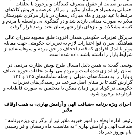
مبنی بر صیانت از حقوق مصرف کنندگان و برخورد با تخلفات
احتمالی به همراه فرماندار ملایر از مراکز عرضه و فروش کالاهای
مرتبط با عید نوروز و ماه مبارک رمضان در بازار مرکزی شهرستان
ملایر به صورت میدانی بازدید شد و در گفتگوی بی واسطه با مردم و
کسبه مشکلات و نیازهای بازار شهرستان تحت رصد قرار گرفت.
مدیرکل تعزیرات حکومتی همدان افزود: طبق مصوبه شورای عالی
هماهنگی سران قوا اختیارات لازم به تعزیرات حکومتی جهت مقابله
موثر با اندک افرادی که قصد اجحاف در حق مردم و سوءاستفاده از
شرایط بازار را داشته باشند داده شده است.
یونسی گفت: به همین دلیل امسال طرح پویش نظارت مردمی در
استان راه اندازی شده است و مردم می توانند تخلفات حوزه اصناف
و بازار را به دستگاه‌های متولی از جمله سامانه‌های ۱۳۵ و ۱۲۴
گزارش کنند تا بر مبنای اصل سرعت در رسیدگی‌های تعزیرات
حکومتی در کوتاه ترین زمان ممکن با متخلفین به صورت قاطعانه و
بازدارنده برخورد شود.
اجرای ویژه برنامه «ضیافت الهی و آرامش بهاری» به همت اوقاف
ملایر
رئیس اداره اوقاف و امور خیریه ملایر نیز از برگزاری ویژه برنامه ”
ضیافت الهی و آرامش بهاری” به مناسبت ماه رمضان و فرارسیدن
ایام نوروز خبر داد.