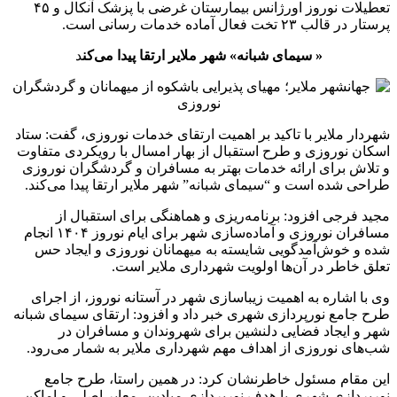
تعطیلات نوروز اورژانس بیمارستان غرضی با پزشک آنکال و ۴۵
پرستار در قالب ۲۳ تخت فعال آماده خدمات رسانی است.
« سیمای شبانه» شهر ملایر ارتقا پیدا می‌کن
د
شهردار ملایر با تاکید بر اهمیت ارتقای خدمات نوروزی، گفت: ستاد
اسکان نوروزی و طرح استقبال از بهار امسال با رویکردی متفاوت
و تلاش برای ارائه خدمات بهتر به مسافران و گردشگران نوروزی
طراحی شده است و “سیمای شبانه” شهر ملایر ارتقا پیدا می‌کند.
مجید فرجی افزود: برنامه‌ریزی و هماهنگی برای استقبال از
مسافران نوروزی و آماده‌سازی شهر برای ایام نوروز ۱۴۰۴ انجام
شده و خوش‌آمدگویی شایسته به میهمانان نوروزی و ایجاد حس
تعلق خاطر در آن‌ها اولویت شهرداری ملایر است.
وی با اشاره به اهمیت زیباسازی شهر در آستانه نوروز، از اجرای
طرح جامع نورپردازی شهری خبر داد و افزود: ارتقای سیمای شبانه
شهر و ایجاد فضایی دلنشین برای شهروندان و مسافران در
شب‌های نوروزی از اهداف مهم شهرداری ملایر به شمار می‌رود.
این مقام مسئول خاطرنشان کرد: در همین راستا، طرح جامع
نورپردازی شهری با هدف نورپردازی میادین، معابر اصلی و اماکن