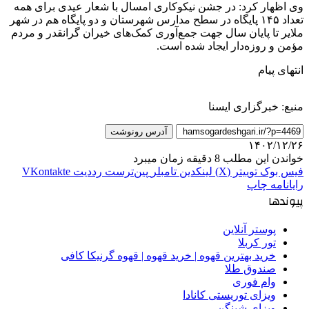
وی اظهار کرد: در جشن نیکوکاری امسال با شعار عیدی برای همه
تعداد ۱۴۵ پایگاه در سطح مدارس شهرستان و دو پایگاه هم در شهر
ملایر تا پایان سال جهت جمع‌آوری کمک‌های خیران گرانقدر و مردم
مؤمن و روزه‌دار ایجاد شده است.
انتهای پیام
منبع: خبرگزاری ایسنا
آدرس رونوشت
۱۴۰۲/۱۲/۲۶
خواندن این مطلب 8 دقیقه زمان میبرد
فیس بوک
توییتر (X)
لینکدین
‫تامبلر
‫پین‌ترست
‫رددیت
‫VKontakte
رایانامه
چاپ
پیوندها
پوستر آنلاین
تور کربلا
خرید بهترین قهوه | خرید قهوه | قهوه گرنیکا کافی
صندوق طلا
وام فوری
ویزای توریستی کانادا
ویزای شینگن