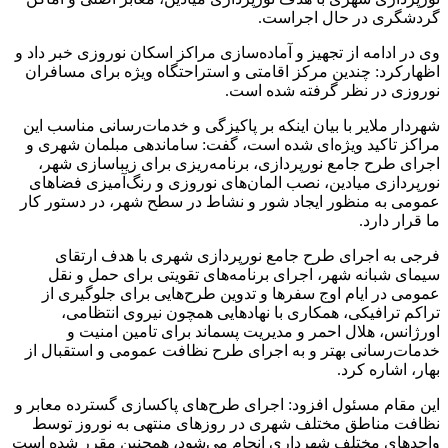
گردشگری در حال اجراست.
وی در ادامه از تجهیز و آماده‌سازی مراکز اسکان نوروزی خبر داد و
اظهارکرد: چندین مرکز اقامتی و استراحتگاه ویژه برای مسافران
نوروزی در نظر گرفته شده است.
شهردار ملایر با بیان اینکه بر پاکیزگی و خدمات‌رسانی مناسب این
مراکز تاکید ویژه‌ای شده است، گفت: ساماندهی مبلمان شهری و
اجرای طرح جامع نورپردازی، برنامه‌ریزی برای زیباسازی شهر،
نورپردازی میادین، نصب المان‌های نوروزی و رنگ‌آمیزی فضاهای
عمومی به منظور ایجاد شور و نشاط در سطح شهر، در دستور کار
ما قرار دارد.
فرجی به اجرای طرح جامع نورپردازی شهری با هدف ارتقای
سیمای شبانه شهر، اجرای برنامه‌های تقویتی برای حمل و نقل
عمومی در ایام اوج سفرها و تدوین طرح‌هایی برای جلوگیری از
تراکم ترافیکی، همکاری با نهادهایی همچون نیروی انتظامی،
اورژانس، هلال احمر و مدیریت پسماند برای تامین امنیت و
خدمات‌رسانی بهتر و به اجرای طرح نظافت عمومی و استقبال از
بهار، اشاره کرد.
این مقام مسئول افزود: اجرای طرح‌های پاکسازی گسترده معابر و
نظافت مناطق مختلف شهری در روزهای منتهی به نوروز توسط
واحدهای مختلف شهرداری انجام می‌شود، همچنین مقرر شده است