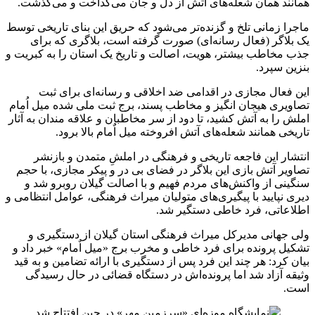
همانند همان شعله‌های آتش از دل و جان می‌گداخت و می‌گذشت.
ماجرا زمانی تلخ و گزنده‌تر می‌شود که حریق این بنای تاریخی توسط
یک
بلاگر
(فعال رسانه‌ای) صورت گرفته است،
بلاگری
که برای
جذب مخاطب بیشتر، هویت، اصالت و تاریخ یک استان را به کبریت و
بنزین سپرد.
این فعال مجازی در اقدامی ضد اخلاقی و رسانه‌ای برای ثبت
تصاویری هیجان
انگیز
و مخاطب پسند، برج ثبت ملی شده میل اُمام
املش
را به آتش کشید، تا دود از سر مخاطبان و علاقه مندان به آثار
تاریخی همانند شعله‌های آتش افروخته میل اٌمام بالا برود.
انتشار این فاجعه تاریخی و فرهنگی در
املشِ
متمدن و بازنشر
تصاویر آتش بازی این
بلاگر
در فضای بی در و پیکر مجازی، با حجم
سنگینی از واکنش‌های مردم فهیم و با اصالت گیلان روبرو شد و
دیری نپایید با پیگیری‌های متولیان میراث فرهنگی، عوامل انتظامی و
اطلاعاتی، فرد خاطی دستگیر شد.
ولی جهانی مدیرکل میراث فرهنگی استان گیلان از دستگیری و
تشکیل پرونده برای فرد خاطی و مخرب برج «میل اٌمام» خبر داد و
بیان کرد: هر چند این فرد پس از دستگیری با ارائه
تضامین
و به قید
وثیقه آزاد شد اما پرونده‌اش در دستگاه قضائی در حال رسیدگی
است.