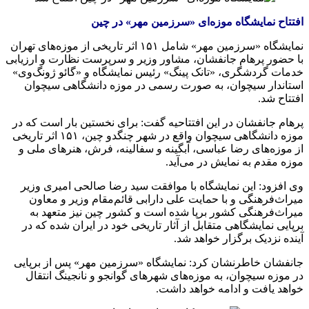
افتتاح نمایشگاه موزه‌ای «سرزمین مهر» در چین
نمایشگاه «سرزمین مهر» شامل ۱۵۱ اثر تاریخی از موزه‌های تهران
با حضور پرهام
جانفشان
، مشاور وزیر و سرپرست نظارت و ارزیابی
خدمات گردشگری، «تانک پینگ» رئیس نمایشگاه و «
گائو
ژونگ‌وی
»
استاندار
سیچوان
، به صورت رسمی در موزه دانشگاهی
سیچوان
افتتاح شد.
پرهام
جانفشان
در این افتتاحیه گفت: برای نخستین بار است که در
موزه دانشگاهی
سیچوان
واقع در شهر
چنگدو
چین، ۱۵۱ اثر تاریخی
از موزه‌های رضا عباسی، آبگینه و سفالینه، فرش، هنرهای ملی و
موزه مقدم به نمایش در می‌آید.
وی افزود: این نمایشگاه با موافقت سید رضا صالحی امیری وزیر
میراث‌فرهنگی و با حمایت علی دارابی قائم‌مقام وزیر و معاون
میراث‌فرهنگی کشور برپا شده است و کشور چین نیز متعهد به
برپایی نمایشگاهی متقابل از آثار تاریخی خود در ایران شده که در
آینده نزدیک برگزار خواهد شد.
جانفشان
خاطرنشان کرد: نمایشگاه «سرزمین مهر» پس از برپایی
در موزه
سیچوان
، به موزه‌های شهرهای
گوانجو
و
نانجینگ
انتقال
خواهد یافت و ادامه خواهد داشت.