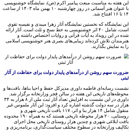
این هفته به مناسبت مبعث پیامبر اکرم (
ص)
، نمایشگاه خوشنویسی
با عنوان هنر آسمانی در روز چهارشنبه ۱۰ بهمن ماه ۱۴۰۳ از ساعت
۱۴ تا ۱۶ افتتاح شد.
این نمایشگاه که نخستین نمایشگاه آثار زهرا میبدی و نفیسه تقوی
است، شامل ۴۰ اثر خوشنویسی به خط نسخ و ثلث است. آثار ارائه
شده در این رویداد به آیات قرآنی و روایات اختصاص داشته و
هنرمندان تلاش کرده‌اند زیبایی‌های بصری هنر خوشنویسی اسلامی
را به نمایش بگذارند.
ضرورت سهم روشن از درآمدهای پایدار دولت برای حفاظت از آثار
ثبتی
نشست رسانه‌ای فاطمه داوری مدیرکل حفظ و احیا بناها، بافت‌ها و
محوطه‌های تاریخی این هفته در سالن فجر وزارتخانه برگزار شد.
داوری در این نشست به افزایش تعداد آثار ثبت ملی از ۸ هزار به ۳۴
هزار در سه دولت گذشته اشاره کرد و افزود: این آثار ملموس غیر
منقول شامل ۱۴ هزار بنا و اثر، ۱۱۷ بافت تاریخی شهری و
روستایی، ۲۰ هزار محوطه تاریخی هستند که به همراه ۱۹۰ محدوده
بافت ابلاغی شهری و چندین هزار روستای تاریخی محل اجرای
تکالیف وزارتخانه در سطوح مختلف سیاست‌گذاری، برنامه‌ریزی و