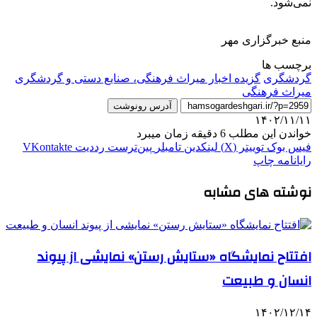
نمی‌شود.
منبع خبرگزاری مهر
برچسب ها
گردشگری
گزیده اخبار میراث فرهنگی، صنایع دستی و گردشگری
میراث فرهنگی
آدرس رونوشت
۱۴۰۲/۱۱/۱۱
خواندن این مطلب 6 دقیقه زمان میبرد
فیس بوک
توییتر (X)
لینکدین
‫تامبلر
‫پین‌ترست
‫رددیت
‫VKontakte
رایانامه
چاپ
نوشته های مشابه
افتتاح نمایشگاه «ستایش رستن» نمایشی از پیوند
انسان و طبیعت
۱۴۰۲/۱۲/۱۴