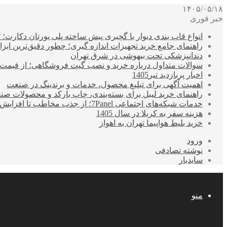
۱۴۰۵/۰۵/۱۸
خبر فوری
انواع قاب بندی دیوار با گچبری پیش ساخته پلی یورتان دکارت
راهنمای جامع خرید تجهیزات اندازه گیری؛ چطور دقیق‌ترین ابزاره
دندانپزشکی تحت بیهوشی در شرق تهران
سوالات متداول درباره خرید و نصب گیت فروشگاهی؛ از قیمت
اخبار پربازدید تیر1405
اهمیت آگهی برای تبلیغ محصول، خدمات و برندینگ در صنعت
راهنمای خرید لیبل برای بسته‌بندی، چاپ بارکد و محصولات صن
خدمات شبکه‌های اجتماعی 7Panel؛ از جذب مخاطب تا افزایش درآمد
هزینه سفر به کربلا در سال 1405
خرید بلیط هواپیما تهران به اهواز
ورود
نوشته تصادفی
سایدبار
منو