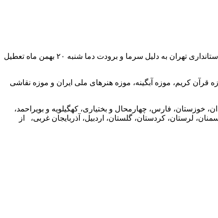
ارتباط فردا: موزه‌ها، کاخ‌ها و محوطه‌های تاریخی در تهران و زیرنظر وزارت میراث فرهنگی، گردشگری و صنایع دستی، مطابق با بخشنامه استانداری تهران به دلیل سرما و برودت دما شنبه ۲۰ بهمن ماه تعطیل
ه قرآن کریم، موزه آبگینه، موزه هنرهای ملی ایران و موزه نقاشی
از شهرهای کشور در روز شنبه ۲۰ بهمن ماه شده است. بوشهر، همدان، خوزستان، فارس، چهارمحال و بختیاری، کهگیلویه و بویراحمد،
منان، لرستان، کردستان، گلستان، اردبیل، آذربایجان غربی، از