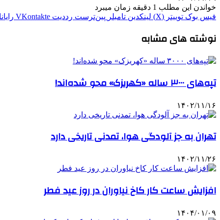
خواندن این مطلب 1 دقیقه زمان میبرد
فیس بوک
توییتر (X)
لینکدین
‫تامبلر
‫پین‌ترست
‫رددیت
‫VKontakte
رایان
نوشته های مشابه
تپه‌های ۳۰۰۰ ساله «کهریزک» محو شده‌اند!
۱۴۰۲/۱۱/۱۶
تهران به جز آلودگی هوا، تمدنی تاریخی دارد
۱۴۰۲/۱۱/۲۶
افزایش ساعت کار کاخ نیاوران در روز عید فطر
۱۴۰۴/۰۱/۰۹