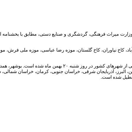
باد، کاخ نیاوران، کاخ گلستان، موزه رضا عباسی، موزه ملی فرش، موز
کاهش دما و بارش برف و باران موجب تعطیلی مدارس و ادارات برخی 
ین، البرز، آذربایجان شرقی، خراسان جنوبی، کرمان، خراسان شمالی، س