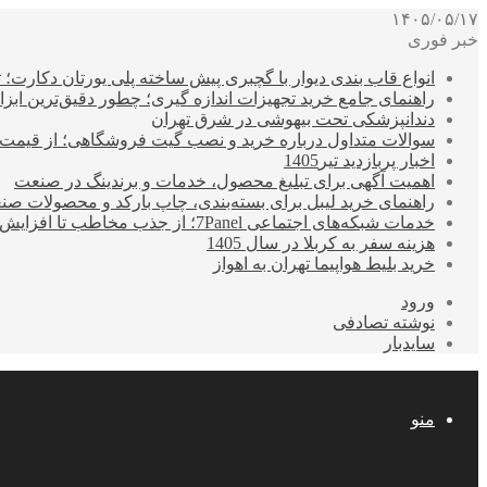
۱۴۰۵/۰۵/۱۷
خبر فوری
انواع قاب بندی دیوار با گچبری پیش ساخته پلی یورتان دکارت
راهنمای جامع خرید تجهیزات اندازه گیری؛ چطور دقیق‌ترین ابزاره
دندانپزشکی تحت بیهوشی در شرق تهران
سوالات متداول درباره خرید و نصب گیت فروشگاهی؛ از قیمت
اخبار پربازدید تیر1405
اهمیت آگهی برای تبلیغ محصول، خدمات و برندینگ در صنعت
راهنمای خرید لیبل برای بسته‌بندی، چاپ بارکد و محصولات صن
خدمات شبکه‌های اجتماعی 7Panel؛ از جذب مخاطب تا افزایش درآمد
هزینه سفر به کربلا در سال 1405
خرید بلیط هواپیما تهران به اهواز
ورود
نوشته تصادفی
سایدبار
منو