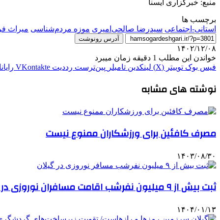
منبع: خبرگزاری ایسنا
برچسب ها
استانی-اجتماعی
سیدرضا صالحی‌امیری
موزه مردم‌شناسی
میراث فر
آدرس رونوشت
۱۴۰۲/۱۲/۰۸
خواندن این مطلب 1 دقیقه زمان میبرد
فیس بوک
توییتر (X)
لینکدین
‫تامبلر
‫پین‌ترست
‫رددیت
‫VKontakte
رایان
نوشته های مشابه
مصرف کافئین برای ورزشکاران ممنوع نیست
۱۴۰۳/۰۸/۳۰
ثبت بیش از ۹ میلیون نفرشب‌ اقامت مسافران نوروزی در گیلان
۱۴۰۴/۰۱/۱۳