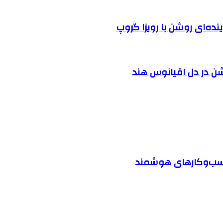
نده‌ای روشن با رویزا گروپ
شن در دل اقیانوس ‌هند
 کسب‌وکارهای هوشمند