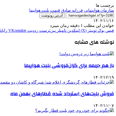
برچسب ها
سازمان هواپیمایی
فرزانه صادق
قیمت بلیت هواپیما
آدرس رونوشت
۱۴۰۲/۱۱/۱۶
خواندن این مطلب 1 دقیقه زمان میبرد
فیس بوک
توییتر (X)
لینکدین
‫تامبلر
‫پین‌ترست
‫رددیت
‫VKontakte
رایان
نوشته های مشابه
باز هم جریمه برای گران‌فروشی بلیت هواپیما
۱۴۰۲/۱۲/۱۹
فروش بلیت‌های استرداد شده قطارهای بهمن ماه
۱۴۰۲/۱۱/۰۷