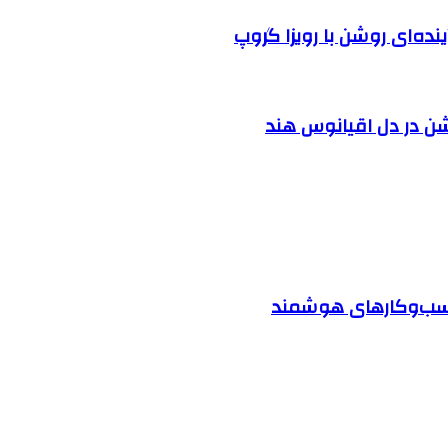
نده‌ای روشن با رویزا گروپ
شن در دل اقیانوس ‌هند
 کسب‌وکارهای هوشمند