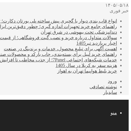
۱۴۰۵/۰۵/۱۸
خبر فوری
انواع قاب بندی دیوار با گچبری پیش ساخته پلی یورتان دکارت
راهنمای جامع خرید تجهیزات اندازه گیری؛ چطور دقیق‌ترین ابزاره
دندانپزشکی تحت بیهوشی در شرق تهران
سوالات متداول درباره خرید و نصب گیت فروشگاهی؛ از قیمت
اخبار پربازدید تیر1405
اهمیت آگهی برای تبلیغ محصول، خدمات و برندینگ در صنعت
راهنمای خرید لیبل برای بسته‌بندی، چاپ بارکد و محصولات صن
خدمات شبکه‌های اجتماعی 7Panel؛ از جذب مخاطب تا افزایش درآمد
هزینه سفر به کربلا در سال 1405
خرید بلیط هواپیما تهران به اهواز
ورود
نوشته تصادفی
سایدبار
منو