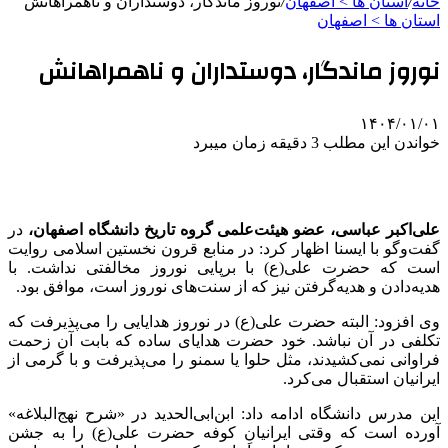
خانه
/
استان ها > اصفهان
/
نوروز ماندگار، دوستداران و ناهمراهانش
استان ها > اصفهان
نوروز ماندگار، دوستداران و ناهمراهانش
۱۴۰۴/۰۱/۰۱
خواندن این مطلب 3 دقیقه زمان میبرد
علی‌اکبر عباسی، عضو هیئت‌علمی گروه تاریخ دانشگاه اصفهان،
در
گفت‌وگو با ایسنا اظهار کرد: در منابع قرون نخستین اسلامی روایت
است که حضرت علی(ع) با برپایی نوروز مخالفتی نداشت. با
هدیه‌دادن و هدیه‌گرفتن نیز که از سنت‌های نوروز است، موافق بود.
وی افزود: البته حضرت علی(ع) در نوروز هدایایی را می‌پذیرفت که
تکلفی در آن نباشد. خود حضرت هدایای ساده که بابت آن زحمت
فراوانی نمی‌کشیدند، مثل حلوا یا سمنو را می‌پذیرفت و با گرمی از
ایرانیان استقبال می‌کرد.
این مدرس دانشگاه ادامه داد: ابن‌ابی‌الحدید در «شرح نهج‌البلاغه»
آورده است که وقتی ایرانیانِ کوفه حضرت علی(ع) را به جشن