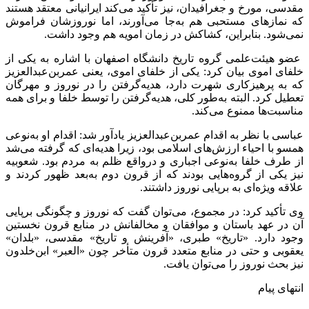
مقدسی، مورخ و جغرافیدان، نیز تأکید می‌کند ایرانیانی معتقد هستند
که نمازهای مستحبی هم به‌جا می‌آورند، اما نوروزشان فراموش
نمی‌شود. بنابراین، کشاکش در زمان امویه هم وجود داشت.
عضو هیئت‌علمی گروه تاریخ دانشگاه اصفهان با اشاره به یکی از
خلفای اموی بیان کرد: یکی از خلفای اموی، یعنی عمربن‌عبدالعزیز
که به پرهیزکاری شهرت دارد، هدیه‌گرفتن را در نوروز و مهرگان
تعطیل کرد. البته به‌طور کلی، هدیه‌گرفتن را توسط خلفا و برای همه
مناسبت‌ها ممنوع می‌کند.
عباسی با نظر به اقدام عمربن‌عبدالعزیز یادآور شد: اقدام او به‌نوعی
همسو با احیاء ارزش‌های اسلامی بود، زیرا هدیه‌ای که گرفته می‌شد
از طرف خلفا به‌نوعی اجباری و درواقع ظلم به مردم بود. شعوبیه
نیز یکی از گروه‌هایی بودند که از قرون دوم به‌بعد ظهور کردند و
علاقه ویژه‌ای به برپایی نوروز داشتند.
وی تأکید کرد: در مجموع، می‌توان گفت که نوروز و چگونگی برپایی
آن در عهد باستان و موافقان و مخالفانش در منابع قرون نخستین
وجود دارد. «تاریخ» طبری، «آفرینش و تاریخ» مقدسی، «بلدان»
یعقوبی و حتی در منابع متعدد قرون متأخر چون «العبر» ابن‌خلدون
نیز بحث نوروز را می‌توان یافت.
انتهای پیام