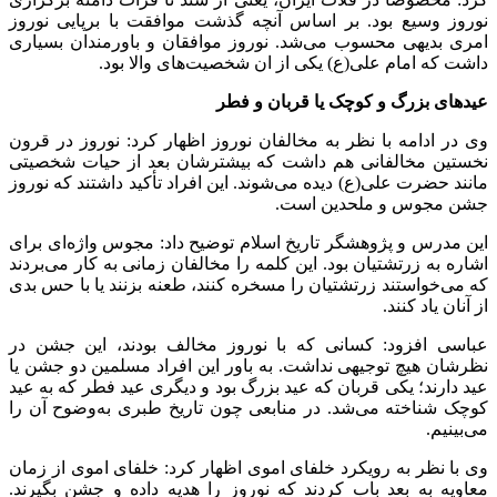
نوروز وسیع بود. بر اساس آنچه گذشت موافقت با برپایی نوروز
امری بدیهی محسوب می‌شد. نوروز موافقان و باورمندان بسیاری
داشت که امام علی(ع) یکی از ان شخصیت‌های والا بود.
عیدهای بزرگ و کوچک یا قربان و فطر
وی در ادامه با نظر به مخالفان نوروز اظهار کرد: نوروز در قرون
نخستین مخالفانی هم داشت که بیشترشان بعد از حیات شخصیتی
مانند حضرت علی(ع) دیده می‌شوند. این افراد تأکید داشتند که نوروز
جشن مجوس و ملحدین است.
این مدرس و پژوهشگر تاریخ اسلام توضیح داد: مجوس واژه‌ای برای
اشاره به زرتشتیان بود. این کلمه را مخالفان زمانی به کار می‌بردند
که می‌خواستند زرتشتیان را مسخره کنند، طعنه بزنند یا با حس بدی
از آنان یاد کنند.
عباسی افزود: کسانی که با نوروز مخالف بودند، این جشن در
نظرشان هیچ توجیهی نداشت. به باور این افراد مسلمین دو جشن یا
عید دارند؛ یکی قربان که عید بزرگ بود و دیگری عید فطر که به عید
کوچک شناخته می‌شد. در منابعی چون تاریخ طبری به‌وضوح آن را
می‌بینیم.
وی با نظر به رویکرد خلفای اموی اظهار کرد: خلفای اموی از زمان
معاویه به‌ بعد باب‌ کردند که نوروز را هدیه داده و جشن بگیرند.