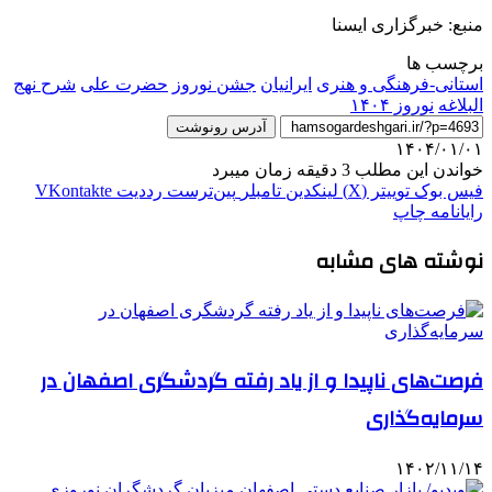
منبع: خبرگزاری ایسنا
برچسب ها
استانی-فرهنگی و هنری
ایرانیان
جشن نوروز
حضرت علی
شرح نهج
البلاغه
نوروز ۱۴۰۴
آدرس رونوشت
۱۴۰۴/۰۱/۰۱
خواندن این مطلب 3 دقیقه زمان میبرد
فیس بوک
توییتر (X)
لینکدین
‫تامبلر
‫پین‌ترست
‫رددیت
‫VKontakte
رایانامه
چاپ
نوشته های مشابه
فرصت‌های ناپیدا و از یاد رفته‌ گردشگری اصفهان در
سرمایه‌گذاری
۱۴۰۲/۱۱/۱۴