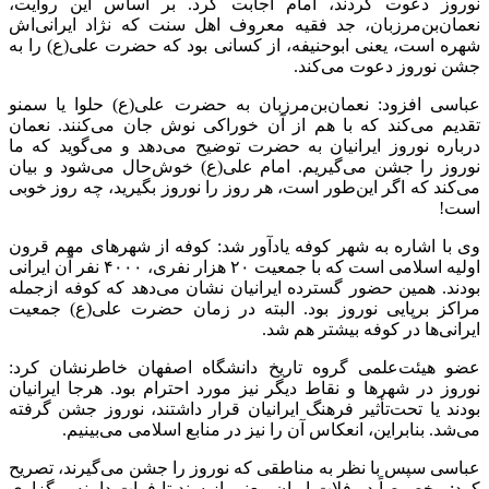
نوروز دعوت کردند، امام اجابت کرد. بر اساس این روایت،
نعمان‌بن‌مرزبان، جد فقیه معروف اهل سنت که نژاد ایرانی‌اش
شهره است، یعنی ابوحنیفه، از کسانی بود که حضرت علی(ع) را به
جشن نوروز دعوت می‌کند.
عباسی افزود: نعمان‌بن‌مرزبان به حضرت علی(ع) حلوا یا سمنو
تقدیم می‌کند که با هم از آن خوراکی نوش جان می‌کنند. نعمان
درباره نوروز ایرانیان به حضرت توضیح می‌دهد و می‌گوید که ما
نوروز را جشن می‌گیریم. امام علی(ع) خوش‌حال می‌شود و بیان
می‌کند که اگر این‌طور است، هر روز را نوروز بگیرید، چه روز خوبی
است!
وی با اشاره به شهر کوفه یادآور شد: کوفه از شهرهای مهم قرون
اولیه اسلامی است که با جمعیت ۲۰ هزار نفری، ۴۰۰۰ نفر آن ایرانی
بودند. همین حضور گسترده ایرانیان نشان می‌دهد که کوفه ازجمله
مراکز برپایی نوروز بود. البته در زمان حضرت علی(ع) جمعیت
ایرانی‌ها در کوفه بیشتر هم شد.
عضو هیئت‌علمی گروه تاریخ دانشگاه اصفهان خاطرنشان کرد:
نوروز در شهرها و نقاط دیگر نیز مورد احترام بود. هرجا ایرانیان
بودند یا تحت‌تأثیر فرهنگ ایرانیان قرار داشتند، نوروز جشن گرفته
می‌شد. بنابراین، انعکاس آن را نیز در منابع اسلامی می‌بینیم.
عباسی سپس با نظر به مناطقی که نوروز را جشن می‌گیرند، تصریح
کرد: مخصوصاً در فلات ایران، یعنی از سند تا فرات دامنه برگزاری