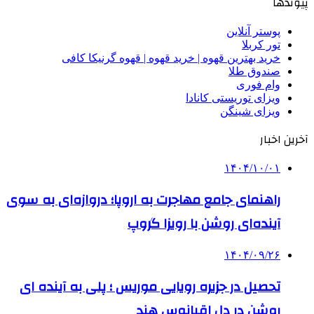
پیوندها
پوستر آنلاین
تور کربلا
خرید بهترین قهوه | خرید قهوه | قهوه گرنیکا کافی
صندوق طلا
وام فوری
ویزای توریستی کانادا
ویزای شینگن
آخرین اخبار
۱۴۰۴/۱۰/۰۱
راهنمای جامع مهاجرت به اروپا؛ دروازه‌ای به سوی
آینده‌ای روشن با رویزا گروپ
۱۴۰۴/۰۹/۲۶
تحصیل در جزیره رویایی موریس ؛ پلی به آینده ‌ای
روشن در دل اقیانوس ‌هند