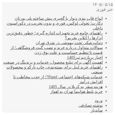
۱۴۰۵/۰۵/۱۵
خبر فوری
انواع قاب بندی دیوار با گچبری پیش ساخته پلی یورتان
دکارت؛ تحولی لوکس، فوری و بدون تخریب در دکوراسیون
داخلی
راهنمای جامع خرید تجهیزات اندازه گیری؛ چطور دقیق‌ترین
ابزارها را آنلاین بخریم؟
دندانپزشکی تحت بیهوشی در شرق تهران
سوالات متداول درباره خرید و نصب گیت فروشگاهی؛ از
قیمت تا تنظیم حساسیت و علت بوق زدن
اخبار پربازدید تیر1405
اهمیت آگهی برای تبلیغ محصول، خدمات و برندینگ در صنعت
راهنمای خرید لیبل برای بسته‌بندی، چاپ بارکد و محصولات
صنعتی
خدمات شبکه‌های اجتماعی 7Panel؛ از جذب مخاطب تا
افزایش درآمد
هزینه سفر به کربلا در سال 1405
خرید بلیط هواپیما تهران به اهواز
ورود
نوشته تصادفی
سایدبار