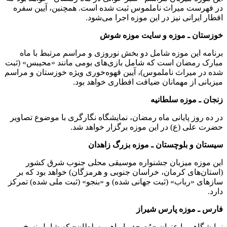
در فهرست میراث ناملموس ثبت شده است. همچنین، آیین سفره
افطار ایرانی نیز در این موزه اجرا می‌شود.
خوزستان ـ موزه و سایت موزه شوش
برنامه این موزه شامل دو بخش نوروزی و مراسم مرتبط با ماه
مبارک رمضان است که شامل بازی‌های بومی مانند «محیبس» (ثبت
شده در میراث ناملموس)، آیین قهوه‌خوری ویژه خوزستان و مراسم
میزبانی از مهمانان ضیافت افطاری خواهد بود.
زنجان ـ موزه سلطانیه
در ده روز پایانی ماه رمضان، نمایشگاه نگارگری با موضوع تصاویر
حضرت علی (ع) در این موزه برگزار خواهد شد.
سیستان و بلوچستان ـ موزه بزرگ زاهدان
این موزه میزبان جشنواره موسیقی محلی جنوب شرق کشور
(استان‌های کرمان، خراسان جنوبی و هرمزگان) خواهد بود که بر
سازهای «رباب» (ثبت جهانی شده) و «بنجو» (ثبت ملی شده) تمرکز
دارد.
فارس ـ موزه پارس شیراز
نمایشگاهی با عنوان «مُصحف ابراهیم سلطان» که شامل نسخ