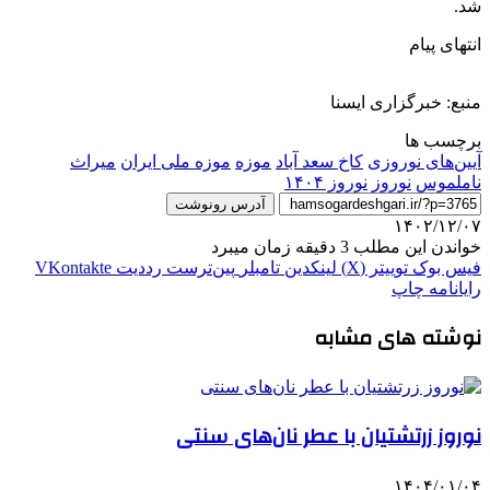
شد.
انتهای پیام
منبع: خبرگزاری ایسنا
برچسب ها
آیین‌های نوروزی
کاخ سعد آباد
موزه
موزه ملی ایران
میراث
ناملموس
نوروز
نوروز ۱۴۰۴
آدرس رونوشت
۱۴۰۲/۱۲/۰۷
خواندن این مطلب 3 دقیقه زمان میبرد
فیس بوک
توییتر (X)
لینکدین
‫تامبلر
‫پین‌ترست
‫رددیت
‫VKontakte
رایانامه
چاپ
نوشته های مشابه
نوروز زرتشتیان با عطر نان‌های سنتی
۱۴۰۴/۰۱/۰۴