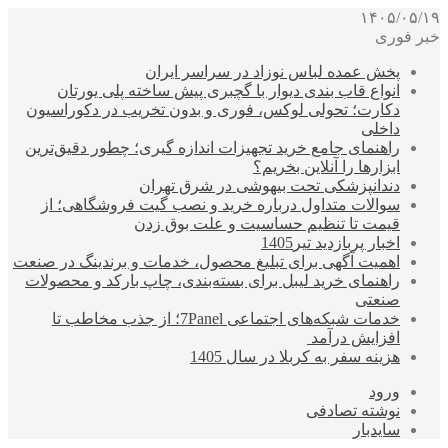
۱۴۰۵/۰۵/۱۹
خبر فوری
پخش عمده لباس نوزاد در سراسر ایران
انواع قاب بندی دیوار با گچبری پیش ساخته پلی یورتان
دکارت؛ تحولی لوکس، فوری و بدون تخریب در دکوراسیون
داخلی
راهنمای جامع خرید تجهیزات اندازه گیری؛ چطور دقیق‌ترین
ابزارها را آنلاین بخریم؟
دندانپزشکی تحت بیهوشی در شرق تهران
سوالات متداول درباره خرید و نصب گیت فروشگاهی؛ از
قیمت تا تنظیم حساسیت و علت بوق زدن
اخبار پربازدید تیر1405
اهمیت آگهی برای تبلیغ محصول، خدمات و برندینگ در صنعت
راهنمای خرید لیبل برای بسته‌بندی، چاپ بارکد و محصولات
صنعتی
خدمات شبکه‌های اجتماعی 7Panel؛ از جذب مخاطب تا
افزایش درآمد
هزینه سفر به کربلا در سال 1405
ورود
نوشته تصادفی
سایدبار