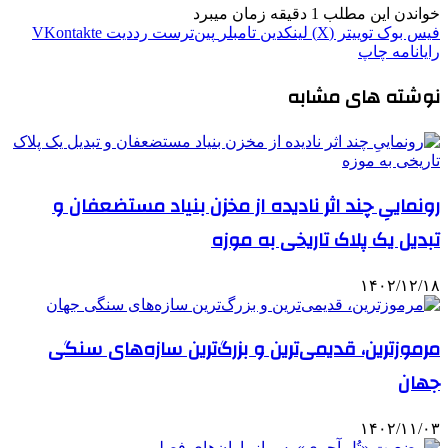
خواندن این مطلب 1 دقیقه زمان میبرد
فیس بوک
توییتر (X)
لینکدین
‫تامبلر
‫پین‌ترست
‫رددیت
‫VKontakte
رایانامه
چاپ
نوشته های مشابه
رونمایی‌ِ چند اثر نادیده از مخزن بنیاد مستضعفان و
تبدیل یک پلاک تاریخی به موزه
۱۴۰۲/۱۲/۱۸
مرموزترین، قدیمی‌ترین و بزرگ‌ترین سازه‌های سنگی
جهان
۱۴۰۲/۱۱/۰۳