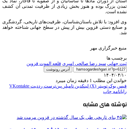
استان از دوران مادها تا ساسانیان و از صفویه تا قاجار، نماد یک
تمدن بزرگ بوده و هنوز بخش زیادی از ظرفیت تمدنی آن کشف
نشده است.
وی افزود: با تلاش باستان‌شناسان، ظرفیت‌های تاریخی، گردشگری
و صنایع دستی قزوین بیش از پیش در سطح جهانی شناخته خواهد
شد.
منبع خبرگزاری مهر
برچسب ها
ثبت جهانی
سید رضا صالحی امیری
قلعه الموت قزوین
آدرس رونوشت
۱۴۰۴/۰۴/۱۰
خواندن این مطلب 1 دقیقه زمان میبرد
فیس بوک
توییتر (X)
لینکدین
‫تامبلر
‫پین‌ترست
‫رددیت
‫VKontakte
رایانامه
چاپ
نوشته های مشابه