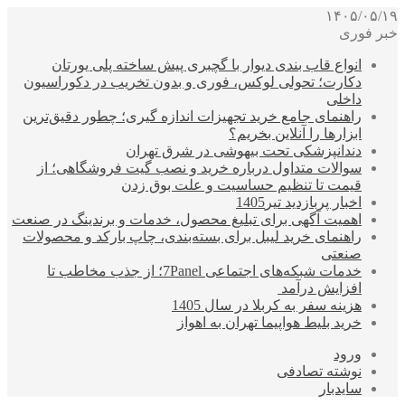
۱۴۰۵/۰۵/۱۹
خبر فوری
انواع قاب بندی دیوار با گچبری پیش ساخته پلی یورتان
دکارت؛ تحولی لوکس، فوری و بدون تخریب در دکوراسیون
داخلی
راهنمای جامع خرید تجهیزات اندازه گیری؛ چطور دقیق‌ترین
ابزارها را آنلاین بخریم؟
دندانپزشکی تحت بیهوشی در شرق تهران
سوالات متداول درباره خرید و نصب گیت فروشگاهی؛ از
قیمت تا تنظیم حساسیت و علت بوق زدن
اخبار پربازدید تیر1405
اهمیت آگهی برای تبلیغ محصول، خدمات و برندینگ در صنعت
راهنمای خرید لیبل برای بسته‌بندی، چاپ بارکد و محصولات
صنعتی
خدمات شبکه‌های اجتماعی 7Panel؛ از جذب مخاطب تا
افزایش درآمد
هزینه سفر به کربلا در سال 1405
خرید بلیط هواپیما تهران به اهواز
ورود
نوشته تصادفی
سایدبار