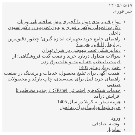
۱۴۰۵/۰۵/۱۷
خبر فوری
انواع قاب بندی دیوار با گچبری پیش ساخته پلی یورتان
دکارت؛ تحولی لوکس، فوری و بدون تخریب در دکوراسیون
داخلی
راهنمای جامع خرید تجهیزات اندازه گیری؛ چطور دقیق‌ترین
ابزارها را آنلاین بخریم؟
دندانپزشکی تحت بیهوشی در شرق تهران
سوالات متداول درباره خرید و نصب گیت فروشگاهی؛ از
قیمت تا تنظیم حساسیت و علت بوق زدن
اخبار پربازدید تیر1405
اهمیت آگهی برای تبلیغ محصول، خدمات و برندینگ در صنعت
راهنمای خرید لیبل برای بسته‌بندی، چاپ بارکد و محصولات
صنعتی
خدمات شبکه‌های اجتماعی 7Panel؛ از جذب مخاطب تا
افزایش درآمد
هزینه سفر به کربلا در سال 1405
خرید بلیط هواپیما تهران به اهواز
ورود
نوشته تصادفی
سایدبار