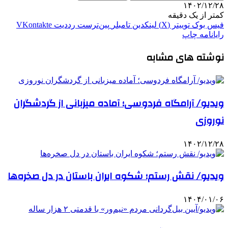
۱۴۰۲/۱۲/۲۸
کمتر از یک دقیقه
فیس بوک
توییتر (X)
لینکدین
‫تامبلر
‫پین‌ترست
‫رددیت
‫VKontakte
رایانامه
چاپ
نوشته های مشابه
ویدیو/ آرامگاه فردوسی؛ آماده میزبانی از گردشگران
نوروزی
۱۴۰۲/۱۲/۲۸
ویدیو/ نقش رستم؛ شکوه ایران باستان در دل صخره‌ها
۱۴۰۴/۰۱/۰۶