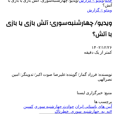
خانه
/
ویدئو > گزارش
/
ویدیو/ چهارشنبه‌سوری؛ آتش بازی یا بازی با
آتش؟
ویدئو > گزارش
ویدیو/ چهارشنبه‌سوری؛ آتش بازی یا بازی
با آتش؟
۱۴۰۲/۱۲/۲۶
کمتر از یک دقیقه
نویسنده: فرزاد گمار/ گوینده:علیرضا صوت اکبر/ تدوینگر: امین
نصرالهی
منبع: خبرگزاری ایسنا
برچسب ها
آیین های باستانی ایران
حوادث چهارشنبه سوری
کمپین
#نه_به_چهارشنبه_سوری_خطرناک