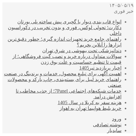
۱۴۰۵/۰۵/۱۹
خبر فوری
انواع قاب بندی دیوار با گچبری پیش ساخته پلی یورتان
دکارت؛ تحولی لوکس، فوری و بدون تخریب در دکوراسیون
داخلی
راهنمای جامع خرید تجهیزات اندازه گیری؛ چطور دقیق‌ترین
ابزارها را آنلاین بخریم؟
دندانپزشکی تحت بیهوشی در شرق تهران
سوالات متداول درباره خرید و نصب گیت فروشگاهی؛ از
قیمت تا تنظیم حساسیت و علت بوق زدن
اخبار پربازدید تیر1405
اهمیت آگهی برای تبلیغ محصول، خدمات و برندینگ در صنعت
راهنمای خرید لیبل برای بسته‌بندی، چاپ بارکد و محصولات
صنعتی
خدمات شبکه‌های اجتماعی 7Panel؛ از جذب مخاطب تا
افزایش درآمد
هزینه سفر به کربلا در سال 1405
خرید بلیط هواپیما تهران به اهواز
ورود
نوشته تصادفی
سایدبار