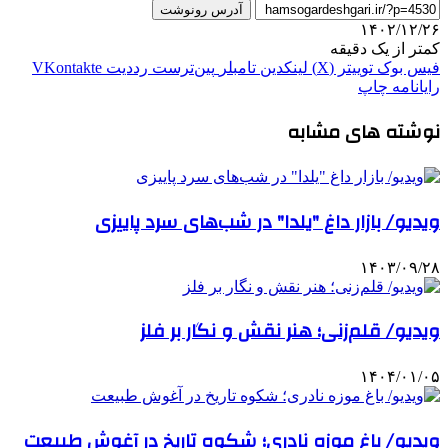
آدرس رونوشت
۱۴۰۲/۱۲/۲۶
کمتر از یک دقیقه
فیس بوک
توییتر (X)
لینکدین
‫تامبلر
‫پین‌ترست
‫رددیت
‫VKontakte
رایانامه
چاپ
نوشته های مشابه
ویدیو/ بازار داغ "یلدا" در شب‌های سرد پاییزی
۱۴۰۳/۰۹/۲۸
ویدیو/ قلم‌زنی؛ هنر نقش و نگار بر فلز
۱۴۰۴/۰۱/۰۵
ویدیو/ باغ موزه نادری؛ شکوه تاریخ در آغوش طبیعت