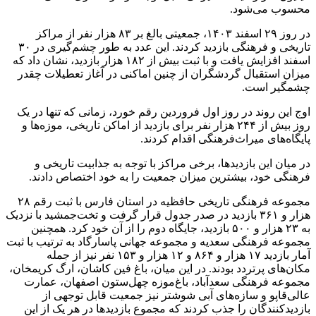
محسوب می‌شود.
در روز ۲۹ اسفند ۱۴۰۳، جمعیتی بالغ بر ۸۳ هزار نفر از مراکز
تاریخی و فرهنگی بازدید کردند. این عدد به طور چشم‌گیری در ۳۰
اسفند افزایش یافت و با ثبت بیش از ۱۸۲ هزار بازدید، نشان داد که
میزان استقبال گردشگران از چنین اماکنی در آغاز تعطیلات چقدر
چشمگیر است.
اوج این روند در روز اول فروردین رقم خورد، زمانی که تنها در یک
روز بیش از ۲۴۴ هزار نفر برای بازدید از اماکن تاریخی، موزه‌ها و
پایگاه‌های میراث‌فرهنگی اقدام کردند.
در میان این بازدیدها، برخی مراکز با توجه به جذابیت تاریخی و
فرهنگی خود، بیشترین میزان جمعیت را به خود اختصاص دادند.
مجموعه فرهنگی تاریخی حافظیه در استان فارس با ثبت رقم ۲۸
هزار و ۳۶۱ بازدید در صدر جدول قرار گرفت و تخت‌جمشید با نزدیک
به ۲۳ هزار و ۵۰۰ بازدید، جایگاه دوم را از آن خود کرد. همچنین
مجموعه فرهنگی
سعدیه
و مجموعه جهانی پاسارگاد به ترتیب با ثبت
آمار بازدید ۱۷ هزار و ۸۶۴ و ۱۲ هزار و ۱۵۳ نفر نیز از جمله
مکان‌های پرتردد بودند. در این میان، باغ فین کاشان، ارگ
کریمخان
،
مجموعه فرهنگی سعدآباد، باغ‌موزه چهل‌ستون اصفهان، عمارت
عالی‌قاپو و سازه‌های آبی شوشتر نیز جمعیت قابل توجهی از
بازدیدکنندگان را جذب کردند که مجموع بازدیدها در هر یک از این