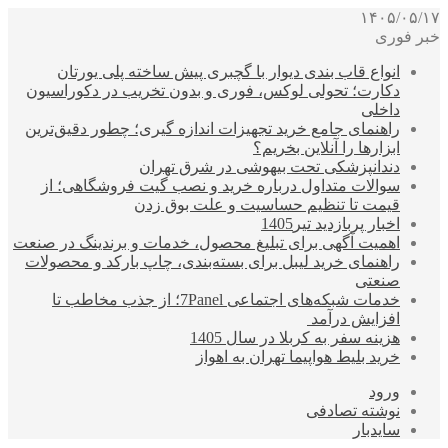
۱۴۰۵/۰۵/۱۷
خبر فوری
انواع قاب بندی دیوار با گچبری پیش ساخته پلی یورتان
دکارت؛ تحولی لوکس، فوری و بدون تخریب در دکوراسیون
داخلی
راهنمای جامع خرید تجهیزات اندازه گیری؛ چطور دقیق‌ترین
ابزارها را آنلاین بخریم؟
دندانپزشکی تحت بیهوشی در شرق تهران
سوالات متداول درباره خرید و نصب گیت فروشگاهی؛ از
قیمت تا تنظیم حساسیت و علت بوق زدن
اخبار پربازدید تیر1405
اهمیت آگهی برای تبلیغ محصول، خدمات و برندینگ در صنعت
راهنمای خرید لیبل برای بسته‌بندی، چاپ بارکد و محصولات
صنعتی
خدمات شبکه‌های اجتماعی 7Panel؛ از جذب مخاطب تا
افزایش درآمد
هزینه سفر به کربلا در سال 1405
خرید بلیط هواپیما تهران به اهواز
ورود
نوشته تصادفی
سایدبار