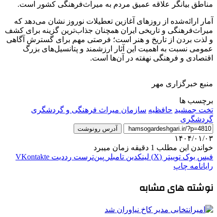
مناطق بیانگر علاقه عمیق مردم به میراث‌فرهنگی کشور است.
آمار ارائه‌شده از روزهای آغازین تعطیلات نوروز نشان می‌دهد که
میراث‌فرهنگی و تاریخی ایران همچنان
جذاب‌ترین
گزینه برای کشف
و لذت بردن از تاریخ و هنر است؛ فرصتی مهم برای گسترش آگاهی
عمومی نسبت به اهمیت این آثار ارزشمند و پتانسیل‌های بزرگ
اقتصادی و فرهنگی نهفته در آن‌ها است.
منبع خبرگزاری مهر
برچسب ها
تخت جمشید
حافظیه
سازمان میراث فرهنگی و گردشگری
گردشگری
آدرس رونوشت
۱۴۰۴/۰۱/۰۳
خواندن این مطلب 1 دقیقه زمان میبرد
فیس بوک
توییتر (X)
لینکدین
‫تامبلر
‫پین‌ترست
‫رددیت
‫VKontakte
رایانامه
چاپ
نوشته های مشابه