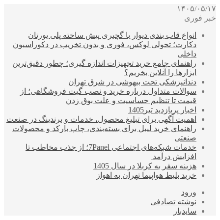
۱۴۰۵/۰۵/۱۷
خبر فوری
انواع قاب بندی دیوار با گچبری پیش ساخته پلی یورتان
دکارت؛ تحولی لوکس، فوری و بدون تخریب در دکوراسیون
داخلی
راهنمای جامع خرید تجهیزات اندازه گیری؛ چطور دقیق‌ترین
ابزارها را آنلاین بخریم؟
دندانپزشکی تحت بیهوشی در شرق تهران
سوالات متداول درباره خرید و نصب گیت فروشگاهی؛ از
قیمت تا تنظیم حساسیت و علت بوق زدن
اخبار پربازدید تیر1405
اهمیت آگهی برای تبلیغ محصول، خدمات و برندینگ در صنعت
راهنمای خرید لیبل برای بسته‌بندی، چاپ بارکد و محصولات
صنعتی
خدمات شبکه‌های اجتماعی 7Panel؛ از جذب مخاطب تا
افزایش درآمد
هزینه سفر به کربلا در سال 1405
خرید بلیط هواپیما تهران به اهواز
ورود
نوشته تصادفی
سایدبار