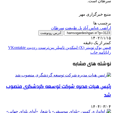
سرطان است.
منبع خبرگزاری مهر
برچسب ها
اراضی عباس آباد
پل طبیعت
سرطان
آدرس رونوشت
۱۴۰۲/۱۱/۱۵
کمتر از یک دقیقه
فیس بوک
توییتر (X)
لینکدین
‫تامبلر
‫پین‌ترست
‫رددیت
‫VKontakte
رایانامه
چاپ
نوشته های مشابه
رئیس هیات مدیره شرکت توسعه گردشگری منصوب
شد
۱۴۰۴/۰۳/۰۴