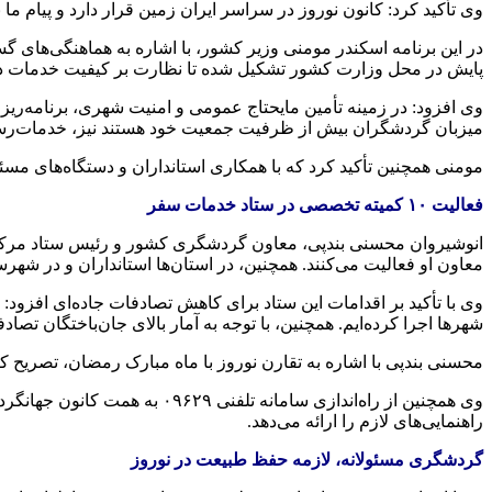
وی تأکید کرد: کانون نوروز در سراسر ایران زمین قرار دارد و پیام م
در این برنامه اسکندر مومنی وزیر کشور، با اشاره به هماهنگی‌های 
پایش
در محل وزارت کشور تشکیل شده تا نظارت بر کیفیت خدمات د
وی افزود: در زمینه تأمین مایحتاج عمومی و امنیت شهری، برنامه‌ریز
میزبان گردشگران بیش از ظرفیت جمعیت خود هستند نیز،
خدمات‌رس
مومنی همچنین تأکید کرد که با همکاری استانداران و دستگاه‌های مسئ
فعالیت ۱۰ کمیته تخصصی در ستاد خدمات سفر
انوشیروان محسنی بندپی،
معاون
گردشگری کشور و رئیس ستاد مرکزی 
معاون
او فعالیت می‌کنند. همچنین، در استان‌ها استانداران و در شه
وی با تأکید بر اقدامات این ستاد برای کاهش تصادفات جاده‌ای ا
شهرها اجرا کرده‌ایم. همچنین، با توجه به آمار بالای جان‌باختگان تصادفات جاده‌ای که سالانه بیش از ۲۰ هزار نف
محسنی بندپی با اشاره به تقارن نوروز با ماه مبارک رمضان، تصریح کر
وی همچنین از راه‌اندازی سامانه تلفنی ۰۹۶۲۹ به همت کانون جهانگردی و اتومبیل‌رانی خبر داد و گفت: این
راهنمایی‌های لازم را ارائه می‌دهد.
گردشگری مسئولانه، لازمه حفظ طبیعت در نوروز