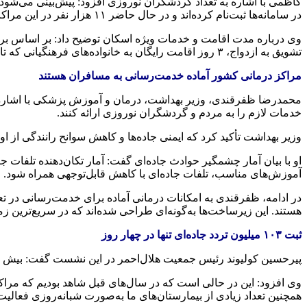
کاظمی با اشاره به
تعداد
گردشگران نوروزی افزود: پیش‌بینی می‌شود که ۵ میلیون گردشگر در نوروز امسال از خدمات ارائه‌شده توسط مراکز اسکان آموزش و پرورش بهر
در سامانه‌ها ثبت‌نام کرده‌اند و
در حال حاضر
۱۱ هزار نفر در این مراکز مستقر شده‌اند.
وی درباره مدت اقامت و خدمات ویژه
اسکان
توضیح داد:
بر اساس
تشویق به ازدواج، ۳ روز اقامت رایگان به خانواده‌های فرهنگیانی که تازه ازدواج کرده‌اند اهدا می‌شود.
مراکز درمانی کشور آماده خدمت‌رسانی به مسافران هستند
محمدرضا
ظفرقندی
، وزیر بهداشت، درمان و آموزش پزشکی با اشار
خدمات لازم را به مردم و گردشگران نوروزی ارائه کنند.
وزیر بهداشت تأکید کرد که ایمنی جاده‌ها و کاهش سوانح رانندگی از او
او با بیان آمار چشمگیر حوادث جاده‌ای گفت: آمار تکان‌دهنده تلفات 
آموزش‌های مناسب، تلفات جاده‌ای با کاهش قابل‌توجهی همراه شود.
در ادامه،
ظفرقندی
هستند. این زیرساخت‌ها به‌گونه‌ای طراحی شده‌اند که در سریع‌ترین
ثبت ۱۰۳ میلیون تردد جاده‌ای تنها در چهار روز
پیرحسین کولیوند رئیس جمعیت هلال‌احمر در این نشست گفت: بیش از ۴ هزار خودرو امدادی در نوروز ۱۴۰۴ به مردم خدمت‌رسانی می‌کنند که امسال هزار دستگاه خودرو به ظرفیت ما اضافه شد
وی افزود: این در حالی است که در سال‌های
قبل
شاهد بودیم که مراکز
همچنین
تعداد
زیادی از بیمارستان‌های ما به‌صورت شبانه‌روزی فعالیت