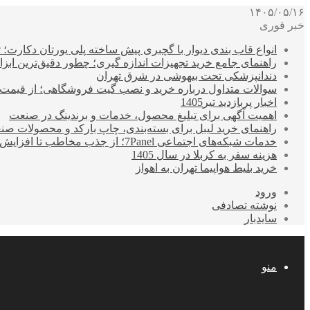
۱۴۰۵/۰۵/۱۶
خبر فوری
انواع قاب بندی دیوار با گچبری پیش ساخته پلی یورتان دکارت
راهنمای جامع خرید تجهیزات اندازه گیری؛ چطور دقیق‌ترین ابزاره
دندانپزشکی تحت بیهوشی در شرق تهران
سوالات متداول درباره خرید و نصب گیت فروشگاهی؛ از قیمت
اخبار پربازدید تیر1405
اهمیت آگهی برای تبلیغ محصول، خدمات و برندینگ در صنعت
راهنمای خرید لیبل برای بسته‌بندی، چاپ بارکد و محصولات صن
خدمات شبکه‌های اجتماعی 7Panel؛ از جذب مخاطب تا افزایش درآمد
هزینه سفر به کربلا در سال 1405
خرید بلیط هواپیما تهران به اهواز
ورود
نوشته تصادفی
سایدبار
منو