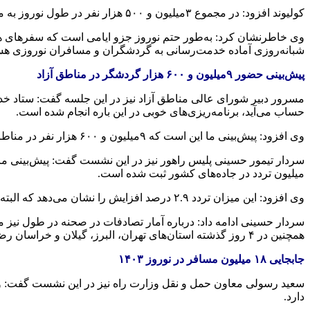
کولیوند افزود: در مجموع
۳میلیون
و ۵۰۰ هزار نفر در
طول
نوروز به 
وی خاطرنشان کرد: به‌طور حتم نوروز
جزو
ایامی است که سفرهای
ه
شبانه‌روزی آماده خدمت‌رسانی به گردشگران و مسافران نوروزی هس
پیش‌بینی حضور
۹میلیون
و ۶۰۰ هزار گردشگر در مناطق آزاد
مسرور
دبیر شورای عالی مناطق آزاد نیز در این جلسه گفت: ستاد خدما
حساب می‌آید، برنامه‌ریزی‌های خوبی در این
باره
انجام شده است.
وی افزود: پیش‌بینی ما این است که
۹میلیون
و ۶۰۰ هزار نفر در مناطق آزاد در ایام نوروز حضور یابند که بیشترین آن‌ها در انزلی و
سردار تیمور
حسینی
میلیون تردد در جاده‌های کشور ثبت شده است.
وی افزود: این میزان تردد ۲.۹ درصد افزایش را نشان می‌دهد که البته ما از
سردار حسینی ادامه داد: درباره آمار تصادفات در صحنه در
طول
همچنین در ۴ روز گذشته استان‌های تهران، البرز، گیلان و خراسان رضوی بیشترین تردد را داشتند.
جابجایی ۱۸ میلیون مسافر در نوروز ۱۴۰۳
سعید رسولی
معاون
حمل و نقل
وزارت راه نیز در این نشست گفت: 
دارد.