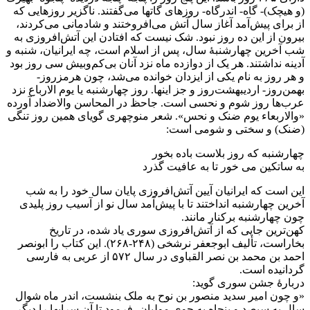
(و هیچک)- گاه- اندرگاه- روزهای گاتها می‌گفتند. ناگزیر روزهایی که
از برای پیش‌آمد آغاز سال آتش می‌افروختند و شادمانی می‌کردند،
بیرون از این ده روز نبود. شک نیست که افتادن این آتش‌افروزی به
شب آخرین چهارشنبۀ سال، پس از اسلام است، چه ایرانیان، شنبه و
آدینه نداشتند. هر یک از دوازده ماه نزد آنان بی‌کم‌وبیش سی روز بود
و هر روز به نام یکی از ایزدان خوانده می‌شد، چون هرمزروز-
بهمن‌روز- اردیبهشت‌روز و جز اینها. روز چهارشنبه یا یوم الارباع نزد
عرب‌ها روز شوم و نحسی است. جاحظ در المحاسن والاضداد آورده
«والاربعاء یوم ضنک و نحس». شعر منوچهری گویای همین روز تنگی
(ضنک) و سختی و شومی است:
چهارشنبه که روز بلاست باده بخور
به ساتکین می خور تا به عافیت گذرد
این است که ایرانیان آیین آتش‌افروزی پایان سال خود را به شب
آخرین چهارشنبه انداختند تا با پیش‌آمد سال نو از آسیب روز پلیدی
چون چهارشنبه برکنار مانند.
کهن‌ترین جایی که از آتش‌افروزی سوری یاد شده، در تاریخ
بخاراست، تألیف ابوجعفر نرشخی (۲۴۸-۲۶۸). این کتاب را ابونصر
احمد بن محمد بن نصر القباوی در سال ۵۷۲ از عربی به فارسی
گردانیده است.
دربارۀ جشن سوری گوید:
«و چون امیر سدید منصور بن نوح به ملک بنشست، اندر ماه شوال
سال به سیصد و پنجاه به جوی مولیان، فرمود تا آن سرایها را دیگر