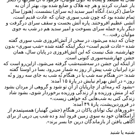
بار عمارت کردند و هر چه هلاک و ضایع شده بود، بهتر از آن به
حاصل (کردند). آنگاه امیر سدید (به سرای) بنشست. [هنوز] سال
تمام نشده بود که چون شب ‌سوری چنان که عادت قدیم است،
آتشی عظیم افروختند. پاره آتش بجست و سقف سرای درگرفت و
دیگر باره جمله سرای بسوخت و امیر سدید هم در شب به جوی
مولیان رفت…»
چنان که دیده می‌شود، در سخن از آتش‌افروزی شب‌ سوری گفته
شده «عادت قدیم است» دیگر اینکه گفته شده «شب سوری» بدون
چهارشنبه. شک نیست که این آتش‌افروزی در پایان سال، همان
جشن چهارشنبه‌سوری کنونی است.
از اینکه این جشن در سه‌شنبه‌شب گرفته می‌شود، ازاین‌رو است که
نزد ایرانیان شب پیش از روز به شمار می‌رود. بسا در اوستا گفته
شده: «در هنگام سه شب یا در هنگام نُه شب به جای سه روز و نُه
روز.» در آتش بهرام نیایش در پارۀ ۱۵ آمده:
«بشود که رمه‌ای از چارپایان از آنِ تو شود و گروهی از مردان بشود
که از منش ورزیده و از زندگی ورزیده برخوردار شوی، بشود شاد
زندگی کنی به شب‌هایی که خواهی زیست.»
در فروردین‌یشت، پارۀ ۴۹ آمده:
«فرورهای نیک توانای پاکان در هنگام (جشن گهنبار) همسپتمدم از
آرامگاهان خود به سوی زمین فرود آیند و ده شب پی درپی از برای
آگاهی یافتن از بازماندگان درین جا بسر برند».
شنبه یا شنبد