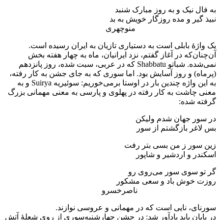
به فال نیک و به روز مبارک شنبد
نبیذ گیر و مده روزگار خویش به بد
منوچهری
یک واژۀ بابلی است به دستیاری تازیان به ایران رسیده است.
آن‌چنان‌که در آغاز گفتم، نزد ایرانیان، ماه به چهار هفته بخش
نمی‌شده. شباتو Shabbatu که در عربی، سبت شده، روز پانزدهم
(پرماه) و روز آسایش بود. اما سوری که به جای جشن به کار رفته،
به این واژه چندین بار در اوستا برمی‌خوریم: سوئیریه Suirya و به
معنی چاشت به کار رفته در پهلوی و پارسی به معنی مهمانی بزرگ
گرفته شده:
در سور جهان شدم ولیکن
بس لاغر بازگشتم از سور
زین سور ز من بسی بتر رفت
اسکندر و اردشیر و شاپور
گر تو سوی سور می‌روی رو
روزت خوش باد و سعی مشکور
ناصرخسرو
سورنای، نایی است که در مهمانی و عروسی نوازند.
در پایان باید یادآور شد: در جشن چهارشنبه‌سوری از روی شعلۀ آتش