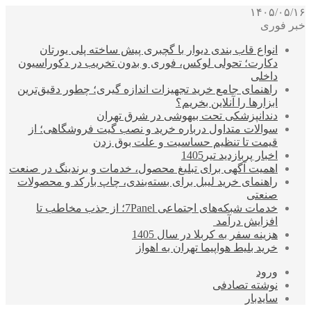
۱۴۰۵/۰۵/۱۶
خبر فوری
انواع قاب بندی دیوار با گچبری پیش ساخته پلی یورتان
دکارت؛ تحولی لوکس، فوری و بدون تخریب در دکوراسیون
داخلی
راهنمای جامع خرید تجهیزات اندازه گیری؛ چطور دقیق‌ترین
ابزارها را آنلاین بخریم؟
دندانپزشکی تحت بیهوشی در شرق تهران
سوالات متداول درباره خرید و نصب گیت فروشگاهی؛ از
قیمت تا تنظیم حساسیت و علت بوق زدن
اخبار پربازدید تیر1405
اهمیت آگهی برای تبلیغ محصول، خدمات و برندینگ در صنعت
راهنمای خرید لیبل برای بسته‌بندی، چاپ بارکد و محصولات
صنعتی
خدمات شبکه‌های اجتماعی 7Panel؛ از جذب مخاطب تا
افزایش درآمد
هزینه سفر به کربلا در سال 1405
خرید بلیط هواپیما تهران به اهواز
ورود
نوشته تصادفی
سایدبار