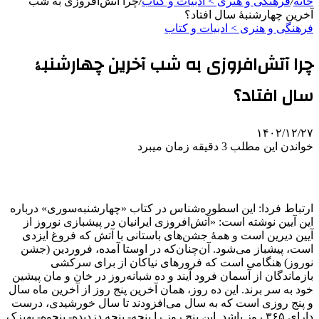
خانه
/
فرهنگی و هنری > ادبیات و کتاب
/
چرا آتش‌افروزی به شب
آخرین چهارشنبۀ سال افتاد؟
فرهنگی و هنری > ادبیات و کتاب
چرا آتش‌افروزی به شب آخرین چهارشنبۀ
سال افتاد؟
۱۴۰۲/۱۲/۲۷
خواندن این مطلب 3 دقیقه زمان میبرد
ارتباط فردا: این اسطوره‌شناس در کتاب «چهارشنبه‌سوری» درباره
این آیین نوشته است: «آتش‌افروزی ایرانیان در پیشبازی نوروز از
آیین دیرین است و همۀ جشن‌های باستانی با آتش که فروغ ایزدی
است، پیشباز می‌شود. آن‌چنان‌که در اوستا آمده، فروردین (جشن
نوروز) هنگامی است که فرورهای نیاکان از برای سرکشی
بازماندگان از آسمان فرود آیند و ده شبانه‌روز در خان و مان پیشین
خود به سر برند. این ده روز، همان آخرین پنج روز از آخرین ماه سال
و پنج روزی است که به سال می‌افزودند تا سال خورشیدی، درست
دارای ۳۶۵ روز باشد. این پنج روز را پنجه‌- پنجه دزدیده‌- پنجوه‌- بهیزک