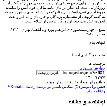
جستن و ناسزایی چون سرخی تو از من و زردی من از تو گفتن از
روزگارانی است که دیگر ایرانیان مانند نیاکان خود، آتش را نمایندۀ
فروغ ایزدی نمی‌دانستند، آن‌چنان‌که در آتش‌افروزی جشن سده که
به گفتۀ گروهی از پیشینیان، پرندگان و چارپایان را به قیر و نفت
اندوده، آتش می‌زدند، از روزگاران پس از اسلام است.»
منبع: «چهارشنبه‌سوری»، ابراهیم پورداود، آناهیتا، تهران، ۱۳۱۲،
صص ۱۰۰-۱۰۲.
انتهای پیام
منبع: خبرگزاری ایسنا
برچسب ها
چهارشنبه سوری
آدرس رونوشت
۱۴۰۲/۱۲/۲۷
خواندن این مطلب 3 دقیقه زمان میبرد
فیس بوک
توییتر (X)
لینکدین
‫تامبلر
‫پین‌ترست
‫رددیت
‫VKontakte
رایانامه
چاپ
نوشته های مشابه