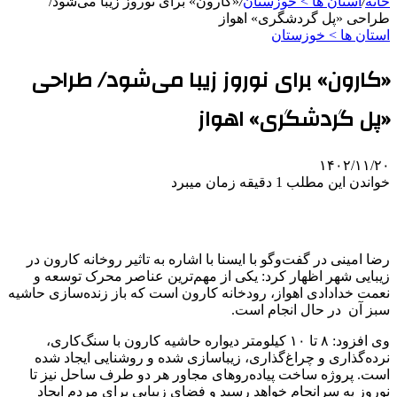
خانه
/
استان ها > خوزستان
/
«کارون» برای نوروز زیبا می‌شود/
طراحی «پل گردشگری» اهواز
استان ها > خوزستان
«کارون» برای نوروز زیبا می‌شود/ طراحی
«پل گردشگری» اهواز
۱۴۰۲/۱۱/۲۰
خواندن این مطلب 1 دقیقه زمان میبرد
رضا امینی در گفت‌وگو با ایسنا با اشاره به تاثیر روخانه کارون در
زیبایی شهر اظهار کرد: یکی از مهم‌ترین عناصر محرک توسعه و
نعمت خدادادی اهواز، رودخانه کارون است که باز زنده‌سازی حاشیه
سبز آن در حال انجام است.
وی افزود: ۸ تا ۱۰ کیلومتر دیواره حاشیه کارون با سنگ‌کاری،
نرده‌گذاری و چراغ‌گذاری، زیباسازی شده و روشنایی ایجاد شده
است. پروژه ساخت پیاده‌روهای مجاور هر دو طرف ساحل نیز تا
نوروز به سرانجام خواهد رسید و فضای زیبایی برای مردم ایجاد