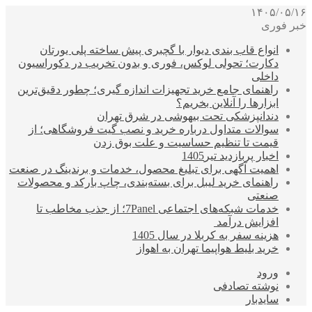
۱۴۰۵/۰۵/۱۶
خبر فوری
انواع قاب بندی دیوار با گچبری پیش ساخته پلی یورتان
دکارت؛ تحولی لوکس، فوری و بدون تخریب در دکوراسیون
داخلی
راهنمای جامع خرید تجهیزات اندازه گیری؛ چطور دقیق‌ترین
ابزارها را آنلاین بخریم؟
دندانپزشکی تحت بیهوشی در شرق تهران
سوالات متداول درباره خرید و نصب گیت فروشگاهی؛ از
قیمت تا تنظیم حساسیت و علت بوق زدن
اخبار پربازدید تیر1405
اهمیت آگهی برای تبلیغ محصول، خدمات و برندینگ در صنعت
راهنمای خرید لیبل برای بسته‌بندی، چاپ بارکد و محصولات
صنعتی
خدمات شبکه‌های اجتماعی 7Panel؛ از جذب مخاطب تا
افزایش درآمد
هزینه سفر به کربلا در سال 1405
خرید بلیط هواپیما تهران به اهواز
ورود
نوشته تصادفی
سایدبار