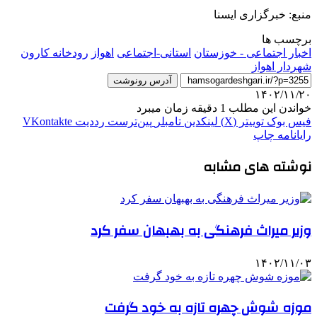
منبع: خبرگزاری ایسنا
برچسب ها
اخبار اجتماعی - خوزستان
استانی-اجتماعی
اهواز
رودخانه کارون
شهردار اهواز
آدرس رونوشت
۱۴۰۲/۱۱/۲۰
خواندن این مطلب 1 دقیقه زمان میبرد
فیس بوک
توییتر (X)
لینکدین
‫تامبلر
‫پین‌ترست
‫رددیت
‫VKontakte
رایانامه
چاپ
نوشته های مشابه
وزیر میراث‌ فرهنگی به بهبهان سفر کرد
۱۴۰۲/۱۱/۰۳
موزه شوش چهره تازه به خود گرفت