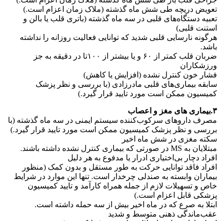
تعویض دریچه طی شش ماه گذشته (ملاک زمان اعزام است.)
تعبیه دستگاه‌های قلبی در سه ماه گذشته (باتری قلب یا بالن و
استنت قلبی)
هرگونه نارسایی قلبی شدید که توانایی فعالیت روزانه را نداشته
باشد.
ضربان قلب کمتر از ۶۰ و یا بیشتر از ۱۰۰تا در دقیقه به جز
ورزشکاران
فشار خون کنترل نشده (افزایش یا کاهش)
سابقه بیماری‌های قلبی مادرزادی (با بررسی و نظر پزشک
کمیسیون ممکن است مورد تایید قرار گیرد.)
۳.بیماری های مغز و اعصاب
مصرف داروهای سرکوب‌کننده سیستم ایمنی در سه ماه گذشته (با
بررسی و نظر پزشک کمیسیون ممکن است مورد تایید قرار گیرد.)
سکته مغزی در شش ماه اخیر
مبتلایان به MS در صورتی که بیماری کنترل نشده داشته باشند.
افراد دچار بی‌اختیاری ادرار یا مدفوع به هر دلیل
افراد فاقد توانایی حرکت به طور مستقل و بدون کمک (منظور
بیماران وابسته به صندلی چرخ­دار است. تنها این موارد در شرایط
خاص و تسهیلات لازم از جمله همراه کارآمد و تایید کمیسیون
پزشکی قابل اعزام است.)
ابتلا به صرع که در ماه اخیر بیش از سه حمله داشته است.
عقب‌ماندگی ذهنی متوسط و شدید