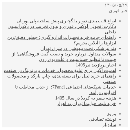
۱۴۰۵/۰۵/۱۹
خبر فوری
انواع قاب بندی دیوار با گچبری پیش ساخته پلی یورتان
دکارت؛ تحولی لوکس، فوری و بدون تخریب در دکوراسیون
داخلی
راهنمای جامع خرید تجهیزات اندازه گیری؛ چطور دقیق‌ترین
ابزارها را آنلاین بخریم؟
دندانپزشکی تحت بیهوشی در شرق تهران
سوالات متداول درباره خرید و نصب گیت فروشگاهی؛ از
قیمت تا تنظیم حساسیت و علت بوق زدن
اخبار پربازدید تیر1405
اهمیت آگهی برای تبلیغ محصول، خدمات و برندینگ در صنعت
راهنمای خرید لیبل برای بسته‌بندی، چاپ بارکد و محصولات
صنعتی
خدمات شبکه‌های اجتماعی 7Panel؛ از جذب مخاطب تا
افزایش درآمد
هزینه سفر به کربلا در سال 1405
خرید بلیط هواپیما تهران به اهواز
ورود
نوشته تصادفی
سایدبار