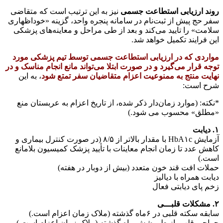
روند ارزیابی استطاعت جسمی
نیز به این ترتیب است که متقاضی
سفر حج پیش از ثبت‌نام در سامانه پنجره واحد، گزینه «خوداظهاری
سلامت» را تایید می‌کند و بعد از طی مراحل و معاینه‌های پزشکی
این فرایند تکمیل خواهد شد.
مواردی که در ارزیابی استطاعت جسمی توسط تیم پزشکی مورد
توجه قرار می‌گیرد و در صورت ابتلا می‌تواند مانع انجام مناسک و در
نهایت منتج به ممنوعیت اعزام متقاضیان سفر تمتع شود
، به این
شرح است:
*نکته: (موارد زمان‌دار ذکر شده، از تاریخ اعزام به عربستان منع
«مطلق» محسوب می شود.)
۱. دیابت
آزمایش HbA۱c با مقدار بالاتر از ۸/۵ (در صورت کنترل بیماری و
کاهش عدد تا زمان انجام معاینات با تأیید پزشک کمیسیون بلامانع
است.)
حملات افت قند خون متعدد (بیش از دوبار در هفته)
دیابت همراه با دیالیز
زخم پای دیابتی فعال
۲. مشکلات قلبـــی
سابقه سکته قلبی در ۶ماه گذشته (ملاک زمان اعزام است.)
جراحی قلب باز طی شش ماه گذشته (ملاک زمان اعزام است.)