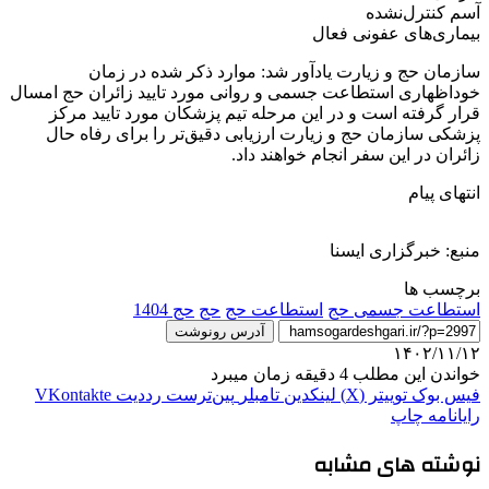
آسم کنترل‌نشده
بیماری‌­های عفونی فعال
سازمان حج و زیارت یادآور شد: موارد ذکر شده در زمان
خوداظهاری استطاعت جسمی و روانی مورد تایید زائران حج امسال
قرار گرفته است و در این مرحله تیم پزشکان مورد تایید مرکز
پزشکی سازمان حج و زیارت ارزیابی دقیق‌تر را برای رفاه حال
زائران در این سفر انجام خواهند داد.
انتهای پیام
منبع: خبرگزاری ایسنا
برچسب ها
استطاعت جسمی حج
استطاعت حج
حج
حج 1404
آدرس رونوشت
۱۴۰۲/۱۱/۱۲
خواندن این مطلب 4 دقیقه زمان میبرد
فیس بوک
توییتر (X)
لینکدین
‫تامبلر
‫پین‌ترست
‫رددیت
‫VKontakte
رایانامه
چاپ
نوشته های مشابه