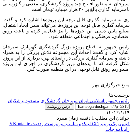
سیرجان به منظور افتتاح چند پروژه گردشگری، معدنی و گازرسانی
با سرمایه گذاری بالغ بر ۲۰ هزار میلیارد تومان است.
وی به سرمایه گذاری قابل توجه این پروژه‌ها اشاره کرد و گفت:
سرمایه گذاری قابل توجه این پروژه‌ها می‌تواند ضمن ایجاد اشتغال،
صنایع پایین دستی این حوزه‌ها را نیز فعال‌تر کرده و باعث رونق
اقتصادی، فرهنگی و اجتماعی منطقه شود.
رئیس جمهور به افتتاح پروژه بزرگ گردشگری گهرپارک سیرجان
اشاره کرد و گفت: احداث این مجموعه تلاش بزرگی را به همراه
داشته و سرمایه گذاری بزرگی در راستای بهره برداری از این پروژه
شکل گرفته که با ایده‌های وزیر گردشگری در اجرای این پروژه
امیدواریم رونق قابل توجهی در این منطقه صورت گیرد.
منبع خبرگزاری مهر
برچسب ها
رئیس جمهور اسلامی ایران
سیرجان
گردشگری
مسعود پزشکیان
آدرس رونوشت
۱۴۰۲/۱۱/۱۹
خواندن این مطلب 1 دقیقه زمان میبرد
فیس بوک
توییتر (X)
لینکدین
‫تامبلر
‫پین‌ترست
‫رددیت
‫VKontakte
رایانامه
چاپ