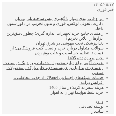
۱۴۰۵/۰۵/۱۷
خبر فوری
انواع قاب بندی دیوار با گچبری پیش ساخته پلی یورتان
دکارت؛ تحولی لوکس، فوری و بدون تخریب در دکوراسیون
داخلی
راهنمای جامع خرید تجهیزات اندازه گیری؛ چطور دقیق‌ترین
ابزارها را آنلاین بخریم؟
دندانپزشکی تحت بیهوشی در شرق تهران
سوالات متداول درباره خرید و نصب گیت فروشگاهی؛ از
قیمت تا تنظیم حساسیت و علت بوق زدن
اخبار پربازدید تیر1405
اهمیت آگهی برای تبلیغ محصول، خدمات و برندینگ در صنعت
راهنمای خرید لیبل برای بسته‌بندی، چاپ بارکد و محصولات
صنعتی
خدمات شبکه‌های اجتماعی 7Panel؛ از جذب مخاطب تا
افزایش درآمد
هزینه سفر به کربلا در سال 1405
خرید بلیط هواپیما تهران به اهواز
ورود
نوشته تصادفی
سایدبار