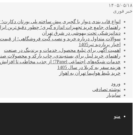
۱۴۰۵/۰۵/۱۸
خبر فوری
انواع قاب بندی دیوار با گچبری پیش ساخته پلی یورتان دکارت
راهنمای جامع خرید تجهیزات اندازه گیری؛ چطور دقیق‌ترین ابزاره
دندانپزشکی تحت بیهوشی در شرق تهران
سوالات متداول درباره خرید و نصب گیت فروشگاهی؛ از قیمت
اخبار پربازدید تیر1405
اهمیت آگهی برای تبلیغ محصول، خدمات و برندینگ در صنعت
راهنمای خرید لیبل برای بسته‌بندی، چاپ بارکد و محصولات صن
خدمات شبکه‌های اجتماعی 7Panel؛ از جذب مخاطب تا افزایش درآمد
هزینه سفر به کربلا در سال 1405
خرید بلیط هواپیما تهران به اهواز
ورود
نوشته تصادفی
سایدبار
منو