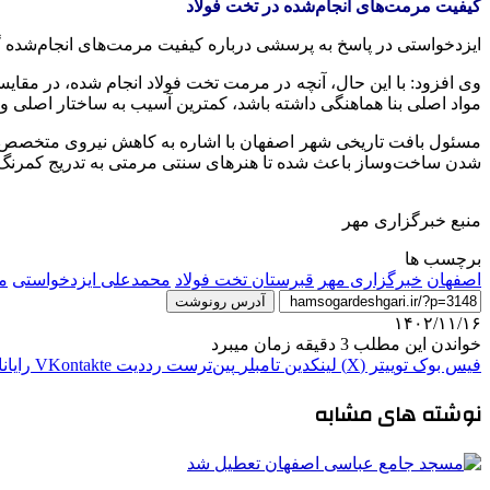
کیفیت مرمت‌های انجام‌شده در تخت فولاد
ایزدخواستی
در پاسخ به پرسشی درباره کیفیت مرمت‌های انجام‌شده گ
وی افزود: با این حال، آنچه در مرمت تخت فولاد انجام شده، در مقای
مواد اصلی بنا هماهنگی داشته باشد، کمترین آسیب به ساختار اصلی و
شدن ساخت‌وساز باعث شده تا هنرهای سنتی مرمتی به تدریج کمرنگ شون
منبع خبرگزاری مهر
برچسب ها
اصفهان
خبرگزاری مهر
قبرستان تخت فولاد
محمدعلی ایزدخواستی
م
آدرس رونوشت
۱۴۰۲/۱۱/۱۶
خواندن این مطلب 3 دقیقه زمان میبرد
فیس بوک
توییتر (X)
لینکدین
‫تامبلر
‫پین‌ترست
‫رددیت
‫VKontakte
رایان
نوشته های مشابه