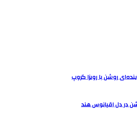
نده‌ای روشن با رویزا گروپ
شن در دل اقیانوس ‌هند