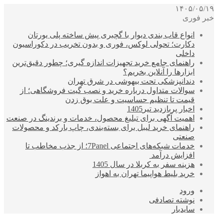
۱۴۰۵/۰۵/۱۹
خبر فوری
انواع قاب بندی دیوار با گچبری پیش ساخته پلی یورتان
دکارت؛ تحولی لوکس، فوری و بدون تخریب در دکوراسیون
داخلی
راهنمای جامع خرید تجهیزات اندازه گیری؛ چطور دقیق‌ترین
ابزارها را آنلاین بخریم؟
دندانپزشکی تحت بیهوشی در شرق تهران
سوالات متداول درباره خرید و نصب گیت فروشگاهی؛ از
قیمت تا تنظیم حساسیت و علت بوق زدن
اخبار پربازدید تیر1405
اهمیت آگهی برای تبلیغ محصول، خدمات و برندینگ در صنعت
راهنمای خرید لیبل برای بسته‌بندی، چاپ بارکد و محصولات
صنعتی
خدمات شبکه‌های اجتماعی 7Panel؛ از جذب مخاطب تا
افزایش درآمد
هزینه سفر به کربلا در سال 1405
خرید بلیط هواپیما تهران به اهواز
ورود
نوشته تصادفی
سایدبار