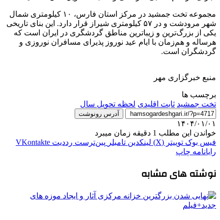
مجموعه تخت جمشید در مرکز استان فارس، ۱۰ کیلومتری شمال
شهر مرودشت و در ۵۷ کیلومتری شیراز قرار دارد. این بنای تاریخی
یکی از بزرگ‌ترین و زیباترین مناطق گردشگری در ایران است که
هرساله و هم‌زمان با ایام عید نوروز پذیرای مسافران نوروزی و
گردشگران است.
منبع خبرگزاری مهر
برچسب ها
تخت جمشید
ثابت اقلیدی
لحظه تحویل سال
آدرس رونوشت
۱۴۰۴/۰۱/۰۱
خواندن این مطلب 1 دقیقه زمان میبرد
فیس بوک
توییتر (X)
لینکدین
‫تامبلر
‫پین‌ترست
‫رددیت
‫VKontakte
رایانامه
چاپ
نوشته های مشابه