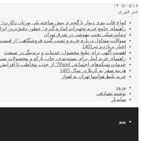
۱۴۰۵/۰۵/۱۸
خبر فوری
انواع قاب بندی دیوار با گچبری پیش ساخته پلی یورتان دکارت
راهنمای جامع خرید تجهیزات اندازه گیری؛ چطور دقیق‌ترین ابزاره
دندانپزشکی تحت بیهوشی در شرق تهران
سوالات متداول درباره خرید و نصب گیت فروشگاهی؛ از قیمت
اخبار پربازدید تیر1405
اهمیت آگهی برای تبلیغ محصول، خدمات و برندینگ در صنعت
راهنمای خرید لیبل برای بسته‌بندی، چاپ بارکد و محصولات صن
خدمات شبکه‌های اجتماعی 7Panel؛ از جذب مخاطب تا افزایش درآمد
هزینه سفر به کربلا در سال 1405
خرید بلیط هواپیما تهران به اهواز
ورود
نوشته تصادفی
سایدبار
منو