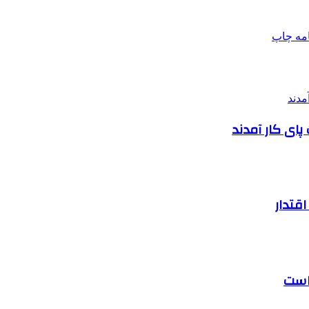
امه
چاپ
ای کار آمدند
قتدار
 است