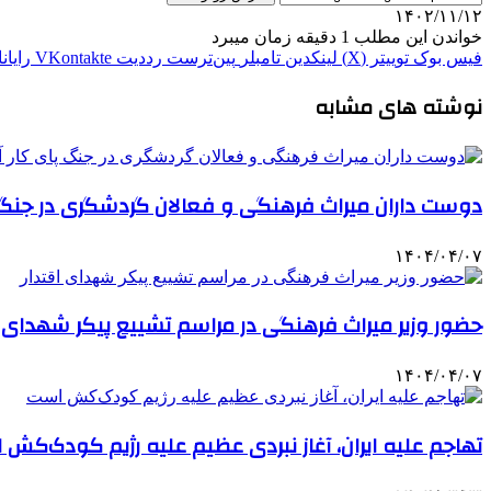
۱۴۰۲/۱۱/۱۲
خواندن این مطلب 1 دقیقه زمان میبرد
فیس بوک
توییتر (X)
لینکدین
‫تامبلر
‫پین‌ترست
‫رددیت
‫VKontakte
رایان
نوشته های مشابه
دوست داران میراث فرهنگی و فعالان گردشگری در جنگ پ
۱۴۰۴/۰۴/۰۷
حضور وزیر میراث فرهنگی در مراسم تشییع پیکر شهدای ا
۱۴۰۴/۰۴/۰۷
تهاجم علیه ایران، آغاز نبردی عظیم علیه رژیم کودک‌کش