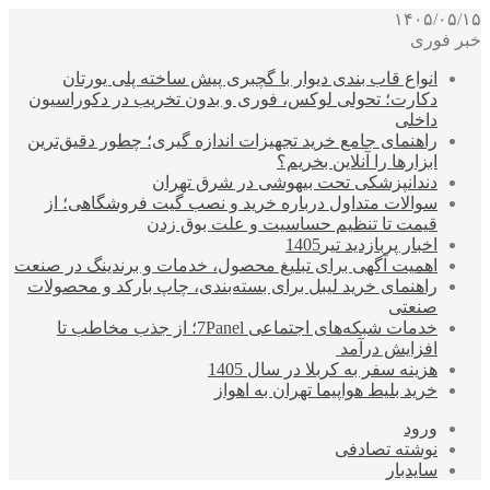
۱۴۰۵/۰۵/۱۵
خبر فوری
انواع قاب بندی دیوار با گچبری پیش ساخته پلی یورتان
دکارت؛ تحولی لوکس، فوری و بدون تخریب در دکوراسیون
داخلی
راهنمای جامع خرید تجهیزات اندازه گیری؛ چطور دقیق‌ترین
ابزارها را آنلاین بخریم؟
دندانپزشکی تحت بیهوشی در شرق تهران
سوالات متداول درباره خرید و نصب گیت فروشگاهی؛ از
قیمت تا تنظیم حساسیت و علت بوق زدن
اخبار پربازدید تیر1405
اهمیت آگهی برای تبلیغ محصول، خدمات و برندینگ در صنعت
راهنمای خرید لیبل برای بسته‌بندی، چاپ بارکد و محصولات
صنعتی
خدمات شبکه‌های اجتماعی 7Panel؛ از جذب مخاطب تا
افزایش درآمد
هزینه سفر به کربلا در سال 1405
خرید بلیط هواپیما تهران به اهواز
ورود
نوشته تصادفی
سایدبار